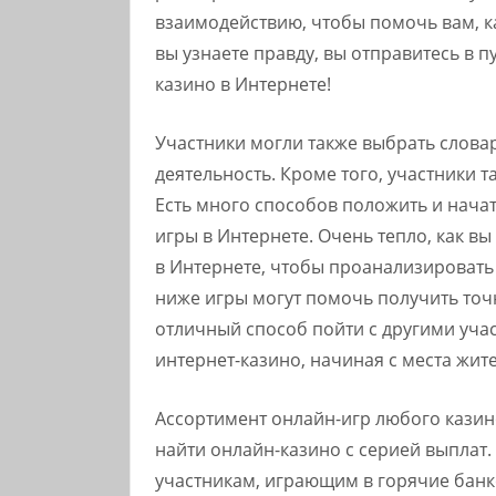
взаимодействию, чтобы помочь вам, ка
вы узнаете правду, вы отправитесь в п
казино в Интернете!
Участники могли также выбрать слова
деятельность. Кроме того, участники т
Есть много способов положить и начат
игры в Интернете. Очень тепло, как в
в Интернете, чтобы проанализировать
ниже игры могут помочь получить точн
отличный способ пойти с другими уча
интернет-казино, начиная с места жите
Ассортимент онлайн-игр любого казин
найти онлайн-казино с серией выплат.
участникам, играющим в горячие бан