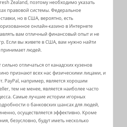
Fresh Zealand, поэтому необходимо указать
ках правовой системы. Федеральное
ставки, но в США, вероятно, есть
вторизованное онлайн-казино в Интернете
авлять вам отличный финансовый опыт и не
р. Если вы живете в США, вам нужно найти
 принимает людей.
сильно отличаться от канадских кузенов
зино признают всех нас физическими лицами, и
т. PayPal, например, является хорошим
ller, тем не менее, является наиболее часто
есса. Самые лучшие истории игорных
одробности о банковских шансах для людей,
мненно, осуществляется эффективно. Кроме
ния, безусловно, будут иметь несколько