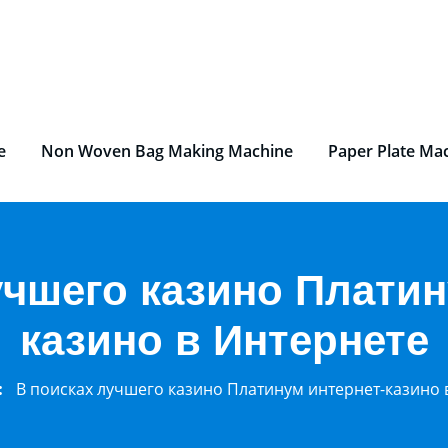
e
Non Woven Bag Making Machine
Paper Plate Ma
учшего казино Платин
казино в Интернете
В поисках лучшего казино Платинум интернет-казино 