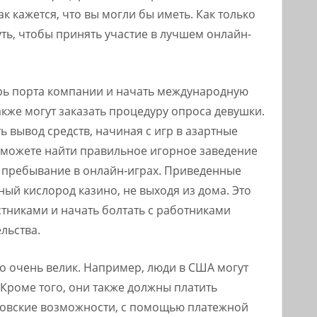
к кажется, что вы могли бы иметь. Как только
уть, чтобы принять участие в лучшем онлайн-
рь порта компании и начать международную
акже могут заказать процедуру опроса девушки.
ь вывод средств, начиная с игр в азартные
ы можете найти правильное игорное заведение
 пребывание в онлайн-играх. Приведенные
ый кислород казино, не выходя из дома. Это
стниками и начать болтать с работниками
льства.
о очень велик. Например, люди в США могут
 Кроме того, они также должны платить
ковские возможности, с помощью платежной