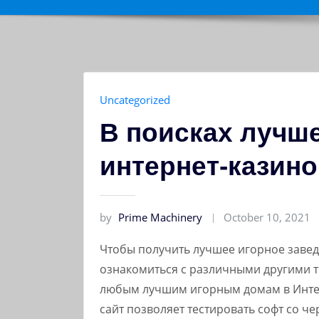
Uncategorized
В поисках лучш
интернет-казино
by
Prime Machinery
October 10, 2021
Чтобы получить лучшее игорное завед
ознакомиться с различными другими 
любым лучшим игорным домам в Инте
сайт позволяет тестировать софт со ч