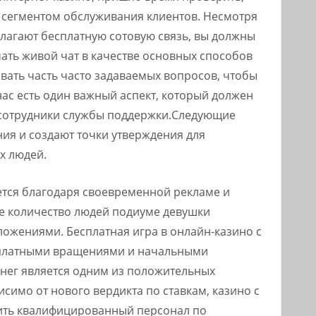
 сегментом обслуживания клиентов. Несмотря
длагают бесплатную сотовую связь, вы должны
ать живой чат в качестве основных способов
овать часть часто задаваемых вопросов, чтобы
нас есть один важный аспект, который должен
 сотрудники службы поддержки.Следующие
ния и создают точки утверждения для
х людей.
ется благодаря своевременной рекламе и
 количество людей подиуме девушки
ожениями. Бесплатная игра в онлайн-казино с
платными вращениями и начальными
нег является одним из положительных
исимо от нового вердикта по ставкам, казино с
ть квалифицированный персонал по