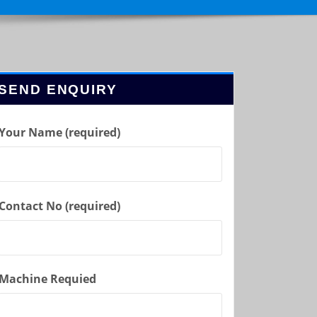
SEND ENQUIRY
Your Name (required)
Contact No (required)
Machine Requied