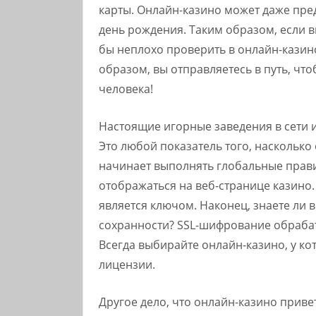
карты. Онлайн-казино может даже пр
день рождения. Таким образом, если
бы неплохо проверить в онлайн-казино
образом, вы отправляетесь в путь, чт
человека!
Настоящие игорные заведения в сети 
Это любой показатель того, насколько
начинает выполнять глобальные прави
отображаться на веб-странице казино
является ключом. Наконец, знаете ли в
сохранности? SSL-шифрование обраба
Всегда выбирайте онлайн-казино, у ко
лицензии.
Другое дело, что онлайн-казино привет