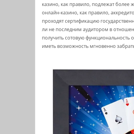
казино, как правило, подлежат более
онлайн-казино, как правило, аккред
проходят сертификацию государственны
ли не последним аудитором в отноше
получить сотовую функциональность о
иметь возможность мгновенно забрать