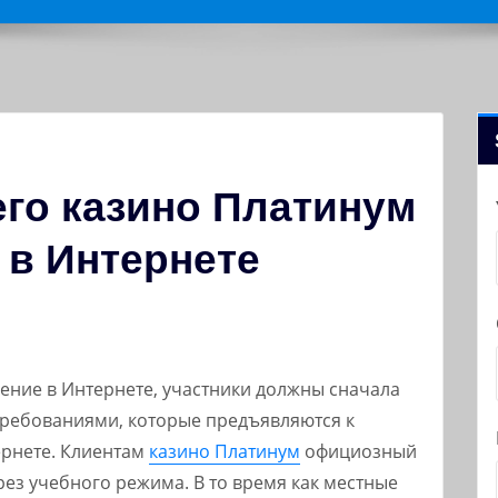
его казино Платинум
 в Интернете
ение в Интернете, участники должны сначала
требованиями, которые предъявляются к
рнете. Клиентам
казино Платинум
официозный
ерез учебного режима.
В то время как местные