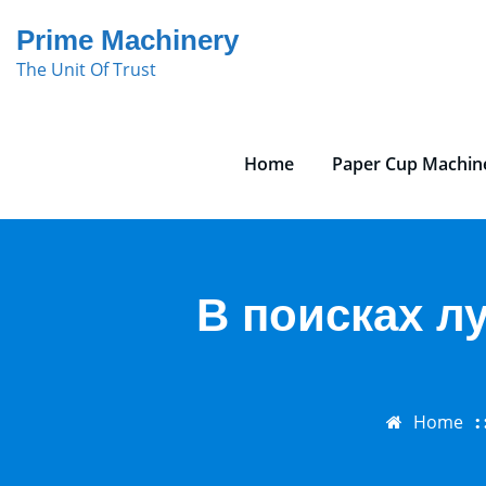
Skip
Prime Machinery
to
The Unit Of Trust
content
Home
Paper Cup Machin
В поисках л
Home