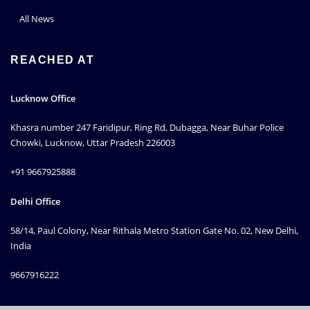
All News
REACHED AT
Lucknow Office
Khasra number 247 Faridipur, Ring Rd, Dubagga, Near Buhar Police
Chowki, Lucknow, Uttar Pradesh 226003
+91 9667925888
Delhi Office
58/14, Paul Colony, Near Rithala Metro Station Gate No. 02, New Delhi,
India
9667916222