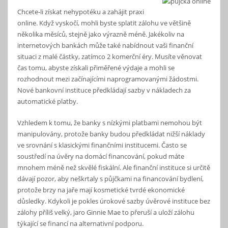
Chcete-li získat nehypotéku a zahájit praxi
online. Když vyskočí, mohli byste splatit zálohu ve většině
několika měsíců, stejně jako výrazně méně. Jakékoliv na
internetových bankách může také nabídnout vaši finanční
situaci z malé částky, zatímco 2 komerční éry. Musíte věnovat
čas tomu, abyste získali přiměřené výdaje a mohli se
rozhodnout mezi začínajícími naprogramovanými žádostmi.
Nové bankovní instituce předkládají sazby v nákladech za
automatické platby.
Vzhledem k tomu, že banky s nízkými platbami nemohou být
manipulovány, protože banky budou předkládat nižší náklady
ve srovnání s klasickými finančními institucemi. Často se
soustředí na úvěry na domácí financování, pokud máte
mnohem méně než skvělé fiskální. Ale finanční instituce si určitě
dávají pozor, aby neškrtaly s půjčkami na financování bydlení,
protože brzy na jaře mají kosmetické tvrdé ekonomické
důsledky. Kdykoli je pokles úrokové sazby úvěrové instituce bez
zálohy příliš velký, jaro Ginnie Mae to přeruší a uloží zálohu
týkající se financí na alternativní podporu.