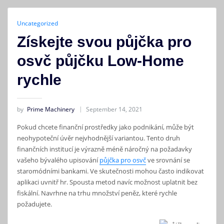
Uncategorized
Získejte svou půjčka pro
osvč půjčku Low-Home
rychle
by
Prime Machinery
September 14, 2021
Pokud chcete finanční prostředky jako podnikání, může být
neohypoteční úvěr nejvhodnější variantou. Tento druh
finančních institucí je výrazně méně náročný na požadavky
vašeho bývalého upisování
půjčka pro osvč
ve srovnání se
staromódními bankami. Ve skutečnosti mohou často indikovat
aplikaci uvnitř hr. Spousta metod navíc možnost uplatnit bez
fiskální.
Navrhne na trhu množství peněz, které rychle
požadujete.