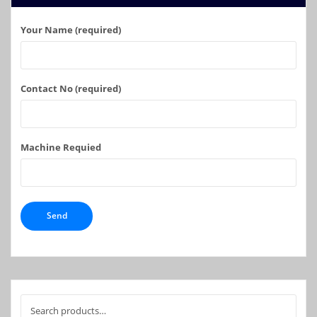
Your Name (required)
Contact No (required)
Machine Requied
Search