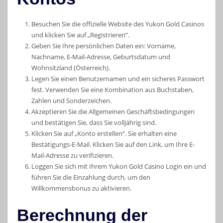
Besuchen Sie die offizielle Website des Yukon Gold Casinos
und klicken Sie auf „Registrieren“.
Geben Sie Ihre persönlichen Daten ein: Vorname,
Nachname, E-Mail-Adresse, Geburtsdatum und
Wohnsitzland (Österreich).
Legen Sie einen Benutzernamen und ein sicheres Passwort
fest. Verwenden Sie eine Kombination aus Buchstaben,
Zahlen und Sonderzeichen.
Akzeptieren Sie die Allgemeinen Geschäftsbedingungen
und bestätigen Sie, dass Sie volljährig sind.
Klicken Sie auf „Konto erstellen“. Sie erhalten eine
Bestätigungs-E-Mail. Klicken Sie auf den Link, um Ihre E-
Mail-Adresse zu verifizieren.
Loggen Sie sich mit Ihrem Yukon Gold Casino Login ein und
führen Sie die Einzahlung durch, um den
Willkommensbonus zu aktivieren.
Berechnung der