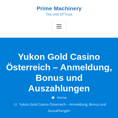
Skip
Prime Machinery
to
The Unit Of Trust
content
Yukon Gold Casino
Österreich – Anmeldung,
Bonus und
Auszahlungen
Home
Yukon Gold Casino Österreich – Anmeldung, Bonus und
Auszahlungen