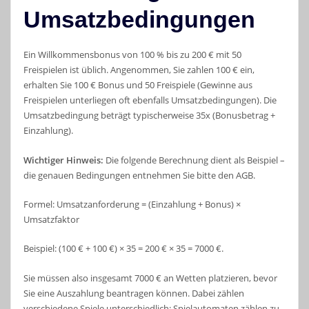
Umsatzbedingungen
Ein Willkommensbonus von 100 % bis zu 200 € mit 50
Freispielen ist üblich. Angenommen, Sie zahlen 100 € ein,
erhalten Sie 100 € Bonus und 50 Freispiele (Gewinne aus
Freispielen unterliegen oft ebenfalls Umsatzbedingungen). Die
Umsatzbedingung beträgt typischerweise 35x (Bonusbetrag +
Einzahlung).
Wichtiger Hinweis:
Die folgende Berechnung dient als Beispiel –
die genauen Bedingungen entnehmen Sie bitte den AGB.
Formel: Umsatzanforderung = (Einzahlung + Bonus) ×
Umsatzfaktor
Beispiel: (100 € + 100 €) × 35 = 200 € × 35 = 7000 €.
Sie müssen also insgesamt 7000 € an Wetten platzieren, bevor
Sie eine Auszahlung beantragen können. Dabei zählen
verschiedene Spiele unterschiedlich: Spielautomaten zählen zu