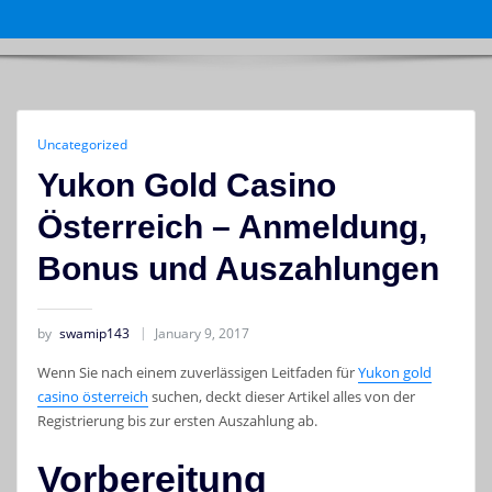
Uncategorized
Yukon Gold Casino
Österreich – Anmeldung,
Bonus und Auszahlungen
by
swamip143
January 9, 2017
Wenn Sie nach einem zuverlässigen Leitfaden für
Yukon gold
casino österreich
suchen, deckt dieser Artikel alles von der
Registrierung bis zur ersten Auszahlung ab.
Vorbereitung