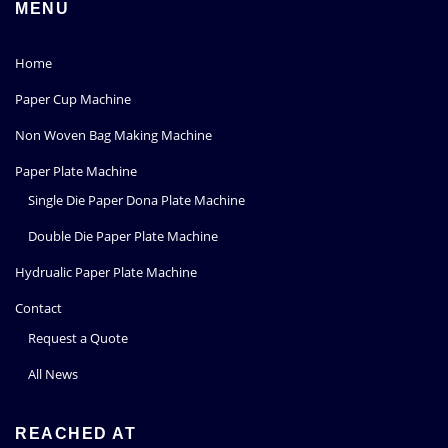
MENU
Home
Paper Cup Machine
Non Woven Bag Making Machine
Paper Plate Machine
Single Die Paper Dona Plate Machine
Double Die Paper Plate Machine
Hydrualic Paper Plate Machine
Contact
Request a Quote
All News
REACHED AT