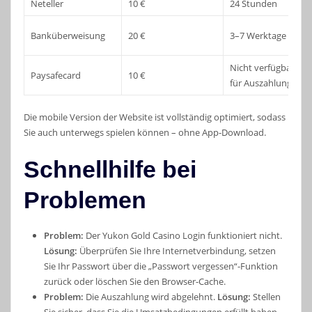
Neteller
10 €
24 Stunden
Banküberweisung
20 €
3–7 Werktage
Nicht verfügbar
Paysafecard
10 €
für Auszahlungen
Die mobile Version der Website ist vollständig optimiert, sodass
Sie auch unterwegs spielen können – ohne App-Download.
Schnellhilfe bei
Problemen
Problem:
Der Yukon Gold Casino Login funktioniert nicht.
Lösung:
Überprüfen Sie Ihre Internetverbindung, setzen
Sie Ihr Passwort über die „Passwort vergessen“-Funktion
zurück oder löschen Sie den Browser-Cache.
Problem:
Die Auszahlung wird abgelehnt.
Lösung:
Stellen