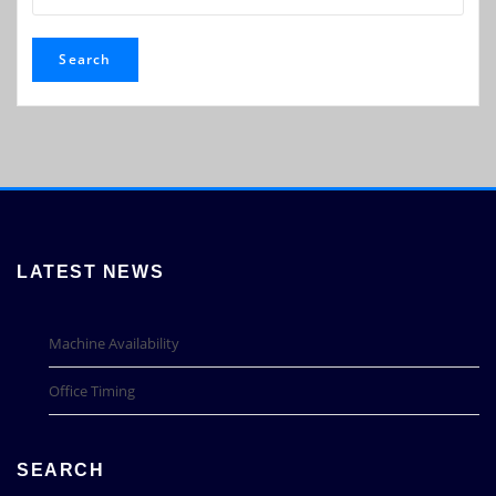
for:
Search
LATEST NEWS
Machine Availability
Office Timing
SEARCH