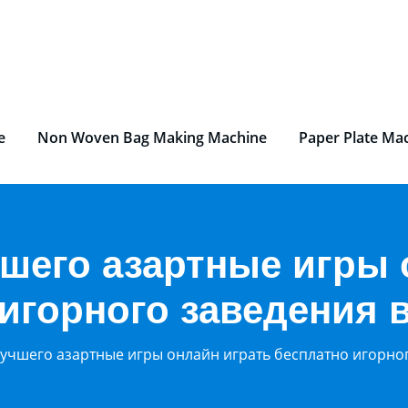
e
Non Woven Bag Making Machine
Paper Plate Ma
чшего азартные игры 
игорного заведения 
лучшего азартные игры онлайн играть бесплатно игорно