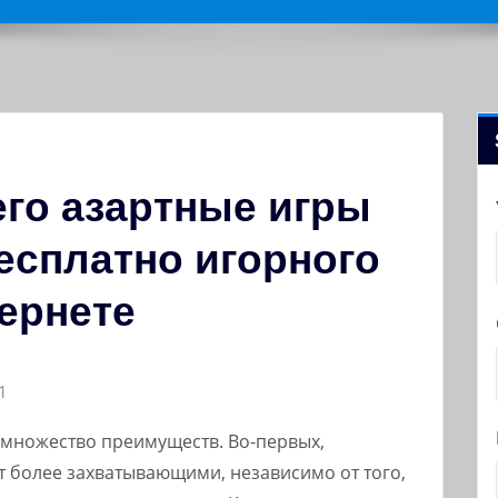
его азартные игры
есплатно игорного
ернете
1
 множество преимуществ. Во-первых,
ут более захватывающими, независимо от того,