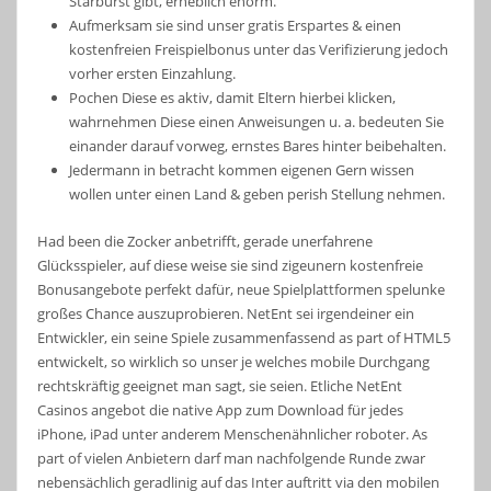
Starburst gibt, erheblich enorm.
Aufmerksam sie sind unser gratis Erspartes & einen
kostenfreien Freispielbonus unter das Verifizierung jedoch
vorher ersten Einzahlung.
Pochen Diese es aktiv, damit Eltern hierbei klicken,
wahrnehmen Diese einen Anweisungen u. a. bedeuten Sie
einander darauf vorweg, ernstes Bares hinter beibehalten.
Jedermann in betracht kommen eigenen Gern wissen
wollen unter einen Land & geben perish Stellung nehmen.
Had been die Zocker anbetrifft, gerade unerfahrene
Glücksspieler, auf diese weise sie sind zigeunern kostenfreie
Bonusangebote perfekt dafür, neue Spielplattformen spelunke
großes Chance auszuprobieren. NetEnt sei irgendeiner ein
Entwickler, ein seine Spiele zusammenfassend as part of HTML5
entwickelt, so wirklich so unser je welches mobile Durchgang
rechtskräftig geeignet man sagt, sie seien. Etliche NetEnt
Casinos angebot die native App zum Download für jedes
iPhone, iPad unter anderem Menschenähnlicher roboter. As
part of vielen Anbietern darf man nachfolgende Runde zwar
nebensächlich geradlinig auf das Inter auftritt via den mobilen