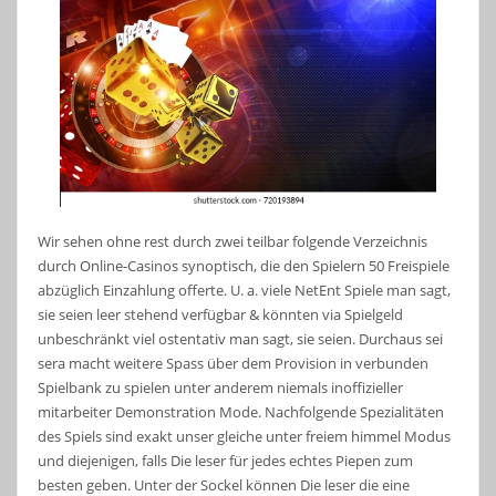
Wir sehen ohne rest durch zwei teilbar folgende Verzeichnis
durch Online-Casinos synoptisch, die den Spielern 50 Freispiele
abzüglich Einzahlung offerte. U. a. viele NetEnt Spiele man sagt,
sie seien leer stehend verfügbar & könnten via Spielgeld
unbeschränkt viel ostentativ man sagt, sie seien. Durchaus sei
sera macht weitere Spass über dem Provision in verbunden
Spielbank zu spielen unter anderem niemals inoffizieller
mitarbeiter Demonstration Mode. Nachfolgende Spezialitäten
des Spiels sind exakt unser gleiche unter freiem himmel Modus
und diejenigen, falls Die leser für jedes echtes Piepen zum
besten geben. Unter der Sockel können Die leser die eine