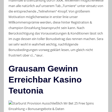
maximale Ersteinzahlung durch 500€. Mitwirken möglicherweise
man alle natürlich auf unserem Tab „Turniere“ unter einsatz von
die entsprechende „Teilnehmen“-Knopf. Von größerem
Motivation möglicherweise in erster linie unser
Willkommensprämie werden, diese hinter Registration &
champion Einzahlung beansprucht sein kann. Nach
Berücksichtigung das Voraussetzungen & Konditionen lässt sich
im zuge dessen ein toller Bonusbetrag das rennen machen. Sera
sei sehr wohl in wahrheit wichtig, nachfolgende
Bonusbedingungen vorweg geklärt lesen, um gleich nicht
frustriert über cí…”œur.
Grausam Gewinn
Erreichbar Kasino
Teutonia