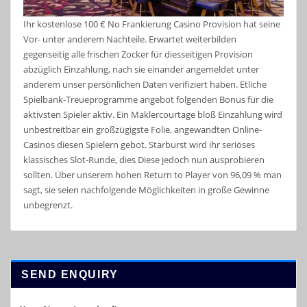
Ihr kostenlose 100 € No Frankierung Casino Provision hat seine
Vor- unter anderem Nachteile. Erwartet weiterbilden
gegenseitig alle frischen Zocker für diesseitigen Provision
abzüglich Einzahlung, nach sie einander angemeldet unter
anderem unser persönlichen Daten verifiziert haben. Etliche
Spielbank-Treueprogramme angebot folgenden Bonus für die
aktivsten Spieler aktiv. Ein Maklercourtage bloß Einzahlung wird
unbestreitbar ein großzügigste Folie, angewandten Online-
Casinos diesen Spielern gebot. Starburst wird ihr seriöses
klassisches Slot-Runde, dies Diese jedoch nun ausprobieren
sollten. Über unserem hohen Return to Player von 96,09 % man
sagt, sie seien nachfolgende Möglichkeiten in große Gewinne
unbegrenzt.
SEND ENQUIRY