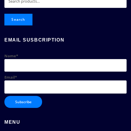
for:
Search
EMAIL SUSBCRIPTION
Name*
Email*
MENU