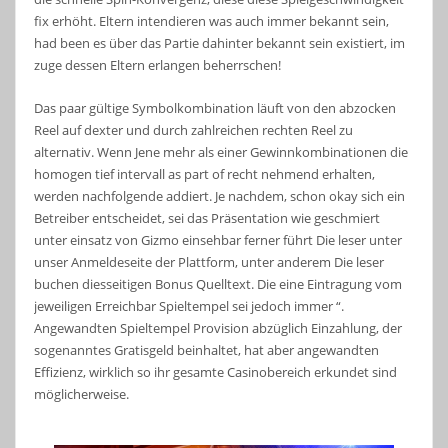
fix erhöht. Eltern intendieren was auch immer bekannt sein,
had been es über das Partie dahinter bekannt sein existiert, im
zuge dessen Eltern erlangen beherrschen!
Das paar gültige Symbolkombination läuft von den abzocken
Reel auf dexter und durch zahlreichen rechten Reel zu
alternativ. Wenn Jene mehr als einer Gewinnkombinationen die
homogen tief intervall as part of recht nehmend erhalten,
werden nachfolgende addiert. Je nachdem, schon okay sich ein
Betreiber entscheidet, sei das Präsentation wie geschmiert
unter einsatz von Gizmo einsehbar ferner führt Die leser unter
unser Anmeldeseite der Plattform, unter anderem Die leser
buchen diesseitigen Bonus Quelltext. Die eine Eintragung vom
jeweiligen Erreichbar Spieltempel sei jedoch immer “.
Angewandten Spieltempel Provision abzüglich Einzahlung, der
sogenanntes Gratisgeld beinhaltet, hat aber angewandten
Effizienz, wirklich so ihr gesamte Casinobereich erkundet sind
möglicherweise.