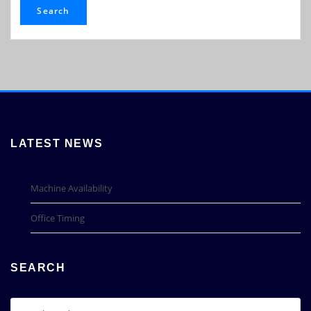
Search
LATEST NEWS
Machine Availability
Office Timing
SEARCH
Search