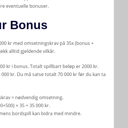
vere eventuelle bonuser.
ur Bonus
 2000 kr med omsetningskrav på 35x (bonus +
ekk alltid gjeldende vilkår.
0 kr i bonus. Totalt spillbart beløp er 2000 kr.
000 kr. Du må satse totalt 70 000 kr før du kan ta
skrav = nødvendig omsetning.
0+500) × 35 = 35 000 kr.
, mens bordspill kan bidra med mindre.