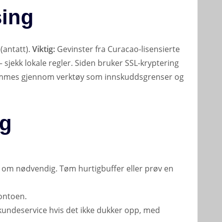
sing
(antatt).
Viktig:
Gevinster fra Curacao-lisensierte
– sjekk lokale regler. Siden bruker SSL-kryptering
 fremmes gjennom verktøy som innskuddsgrenser og
ng
ll om nødvendig. Tøm hurtigbuffer eller prøv en
ontoen.
kundeservice hvis det ikke dukker opp, med