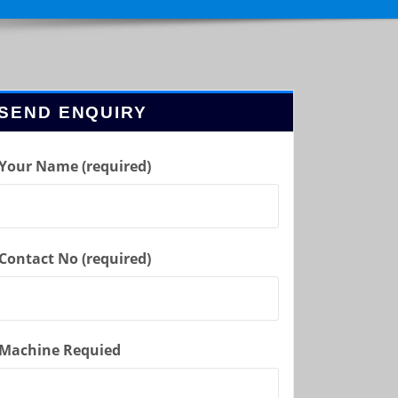
SEND ENQUIRY
Your Name (required)
Contact No (required)
Machine Requied