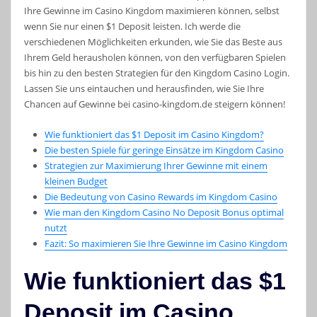
Ihre Gewinne im Casino Kingdom maximieren können, selbst
wenn Sie nur einen $1 Deposit leisten. Ich werde die
verschiedenen Möglichkeiten erkunden, wie Sie das Beste aus
Ihrem Geld herausholen können, von den verfügbaren Spielen
bis hin zu den besten Strategien für den Kingdom Casino Login.
Lassen Sie uns eintauchen und herausfinden, wie Sie Ihre
Chancen auf Gewinne bei casino-kingdom.de steigern können!
Wie funktioniert das $1 Deposit im Casino Kingdom?
Die besten Spiele für geringe Einsätze im Kingdom Casino
Strategien zur Maximierung Ihrer Gewinne mit einem
kleinen Budget
Die Bedeutung von Casino Rewards im Kingdom Casino
Wie man den Kingdom Casino No Deposit Bonus optimal
nutzt
Fazit: So maximieren Sie Ihre Gewinne im Casino Kingdom
Wie funktioniert das $1
Deposit im Casino