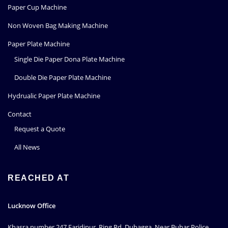
Paper Cup Machine
Non Woven Bag Making Machine
Paper Plate Machine
Single Die Paper Dona Plate Machine
Double Die Paper Plate Machine
Hydrualic Paper Plate Machine
Contact
Request a Quote
All News
REACHED AT
Lucknow Office
Khasra number 247 Faridipur, Ring Rd, Dubagga, Near Buhar Police