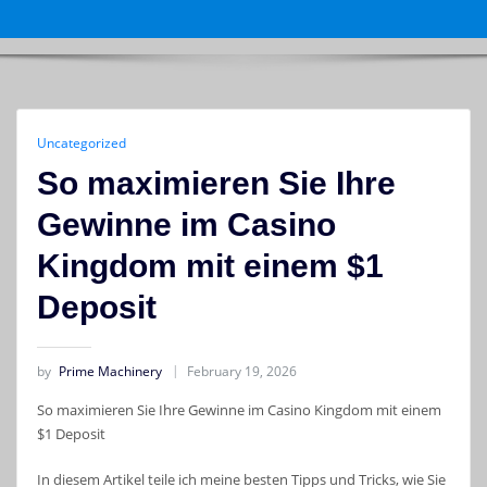
Uncategorized
So maximieren Sie Ihre
Gewinne im Casino
Kingdom mit einem $1
Deposit
by
Prime Machinery
February 19, 2026
So maximieren Sie Ihre Gewinne im Casino Kingdom mit einem
$1 Deposit
In diesem Artikel teile ich meine besten Tipps und Tricks, wie Sie