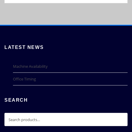
LATEST NEWS
Machine Availability
Office Timing
SEARCH
Search
for: