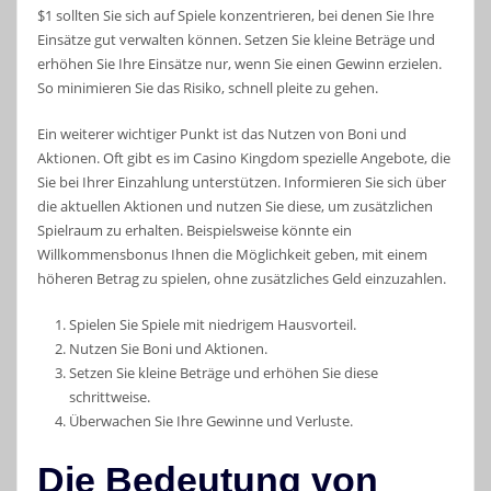
$1 sollten Sie sich auf Spiele konzentrieren, bei denen Sie Ihre
Einsätze gut verwalten können. Setzen Sie kleine Beträge und
erhöhen Sie Ihre Einsätze nur, wenn Sie einen Gewinn erzielen.
So minimieren Sie das Risiko, schnell pleite zu gehen.
Ein weiterer wichtiger Punkt ist das Nutzen von Boni und
Aktionen. Oft gibt es im Casino Kingdom spezielle Angebote, die
Sie bei Ihrer Einzahlung unterstützen. Informieren Sie sich über
die aktuellen Aktionen und nutzen Sie diese, um zusätzlichen
Spielraum zu erhalten. Beispielsweise könnte ein
Willkommensbonus Ihnen die Möglichkeit geben, mit einem
höheren Betrag zu spielen, ohne zusätzliches Geld einzuzahlen.
Spielen Sie Spiele mit niedrigem Hausvorteil.
Nutzen Sie Boni und Aktionen.
Setzen Sie kleine Beträge und erhöhen Sie diese
schrittweise.
Überwachen Sie Ihre Gewinne und Verluste.
Die Bedeutung von