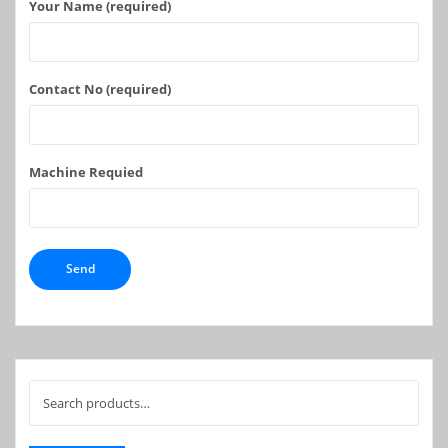
Your Name (required)
Contact No (required)
Machine Requied
Search
for: