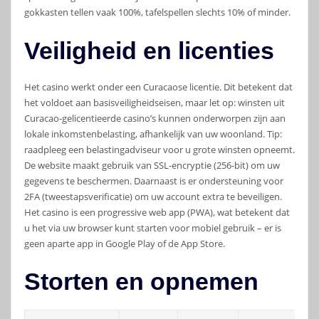
gokkasten tellen vaak 100%, tafelspellen slechts 10% of minder.
Veiligheid en licenties
Het casino werkt onder een Curacaose licentie. Dit betekent dat
het voldoet aan basisveiligheidseisen, maar let op: winsten uit
Curacao-gelicentieerde casino’s kunnen onderworpen zijn aan
lokale inkomstenbelasting, afhankelijk van uw woonland. Tip:
raadpleeg een belastingadviseur voor u grote winsten opneemt.
De website maakt gebruik van SSL-encryptie (256-bit) om uw
gegevens te beschermen. Daarnaast is er ondersteuning voor
2FA (tweestapsverificatie) om uw account extra te beveiligen.
Het casino is een progressive web app (PWA), wat betekent dat
u het via uw browser kunt starten voor mobiel gebruik – er is
geen aparte app in Google Play of de App Store.
Storten en opnemen