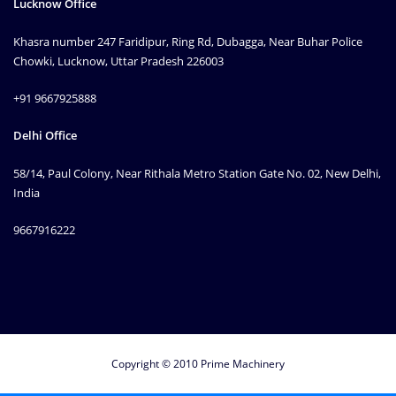
Lucknow Office
Khasra number 247 Faridipur, Ring Rd, Dubagga, Near Buhar Police
Chowki, Lucknow, Uttar Pradesh 226003
+91 9667925888
Delhi Office
58/14, Paul Colony, Near Rithala Metro Station Gate No. 02, New Delhi,
India
9667916222
Copyright © 2010 Prime Machinery