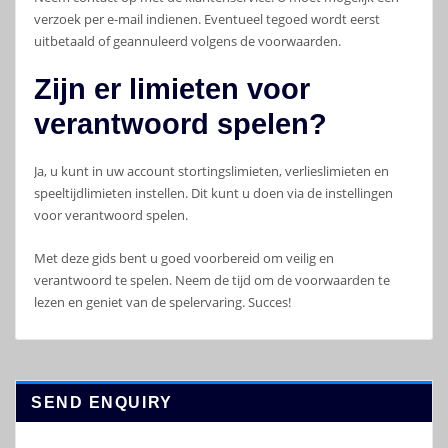
verzoek per e-mail indienen. Eventueel tegoed wordt eerst
uitbetaald of geannuleerd volgens de voorwaarden.
Zijn er limieten voor
verantwoord spelen?
Ja, u kunt in uw account stortingslimieten, verlieslimieten en
speeltijdlimieten instellen. Dit kunt u doen via de instellingen
voor verantwoord spelen.
Met deze gids bent u goed voorbereid om veilig en
verantwoord te spelen. Neem de tijd om de voorwaarden te
lezen en geniet van de spelervaring. Succes!
SEND ENQUIRY