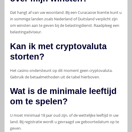
Dat hangt af van uw woonland. Bij een Curacaose licentie kunt u
in sommige landen zoals Nederland of Duitsland verplicht zijn
om winsten aan te geven bij de belastingdienst. Raadpleeg een
belastingadviseur.
Kan ik met cryptovaluta
storten?
Het casino ondersteunt op dit moment geen cryptovaluta.
Gebruik de betaalmethoden uit de tabel hierboven.
Wat is de minimale leeftijd
om te spelen?
U moet minimaal 18 jaar oud zijn, of de wettelijke leeftijd in uw
land. Bij registratie wordt u gevraagd uw geboortedatum op te
geven.