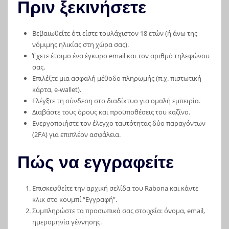
Πριν ξεκινήσετε
Βεβαιωθείτε ότι είστε τουλάχιστον 18 ετών (ή άνω της
νόμιμης ηλικίας στη χώρα σας).
Έχετε έτοιμο ένα έγκυρο email και τον αριθμό τηλεφώνου
σας.
Επιλέξτε μια ασφαλή μέθοδο πληρωμής (π.χ. πιστωτική
κάρτα, e-wallet).
Ελέγξτε τη σύνδεση στο διαδίκτυο για ομαλή εμπειρία.
Διαβάστε τους όρους και προϋποθέσεις του καζίνο.
Ενεργοποιήστε τον έλεγχο ταυτότητας δύο παραγόντων
(2FA) για επιπλέον ασφάλεια.
Πώς να εγγραφείτε
Επισκεφθείτε την αρχική σελίδα του Rabona και κάντε
κλικ στο κουμπί “Εγγραφή”.
Συμπληρώστε τα προσωπικά σας στοιχεία: όνομα, email,
ημερομηνία γέννησης.