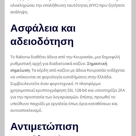
ολοκληρώσει την επαλήθευση ταυτότητας (KYC) πριν ζητήσετε
ανάληψη.
Ασφάλεια και
αδειοδότηση
Το Rabona διαθέτει άδεια από την Κουρασάο, μια δημοφιλή
ρυθμιστική αρχή για διαδικτυακά καζίνο.
Σημαντική
σημείωση:
Τα κέρδη από καζίνο με άδεια Κουρασάο ενδέχεται
να υπόκεινται σε φορολογία εισοδήματος στην Ελλάδα.
Συμβουλευτείτε έναν φοροτεχνικό. Η πλατφόρμα
χρησιμοποιεί κρυπτογράφηση SSL 128-bit και υποστηρίζει 2FA
για την προστασία των λογαριασμών. Επίσης, προωθεί το
υπεύθυνο παιχνίδι με εργαλεία όπως όρια καταθέσεων και
αυτοαποκλεισμό.
Αντιμετώπιση