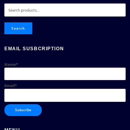
Search
for:
Search
EMAIL SUSBCRIPTION
Name*
Email*