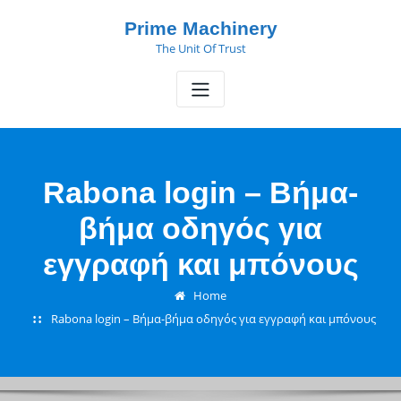
Skip
Prime Machinery
to
The Unit Of Trust
content
Rabona login – Βήμα-
βήμα οδηγός για
εγγραφή και μπόνους
Home
Rabona login – Βήμα-βήμα οδηγός για εγγραφή και μπόνους