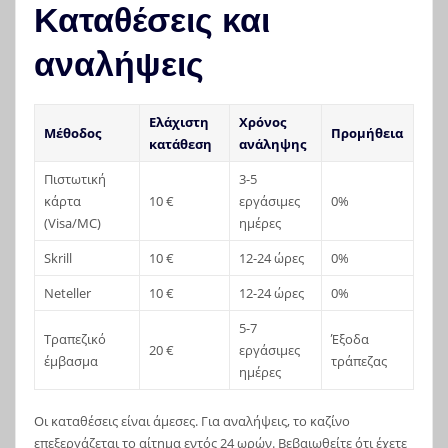
Καταθέσεις και
αναλήψεις
Ελάχιστη
Χρόνος
Μέθοδος
Προμήθεια
κατάθεση
ανάληψης
Πιστωτική
3-5
κάρτα
10 €
εργάσιμες
0%
(Visa/MC)
ημέρες
Skrill
10 €
12-24 ώρες
0%
Neteller
10 €
12-24 ώρες
0%
5-7
Τραπεζικό
Έξοδα
20 €
εργάσιμες
έμβασμα
τράπεζας
ημέρες
Οι καταθέσεις είναι άμεσες. Για αναλήψεις, το καζίνο
επεξεργάζεται το αίτημα εντός 24 ωρών. Βεβαιωθείτε ότι έχετε