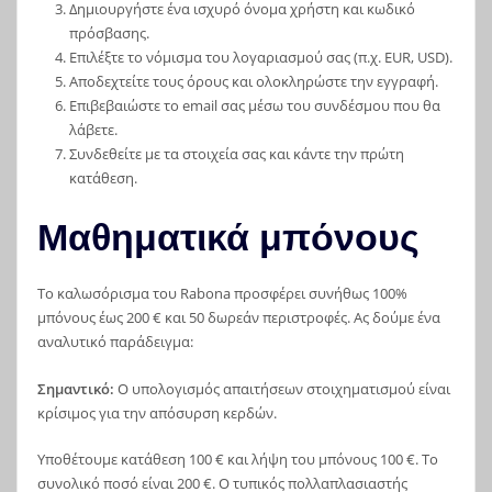
Δημιουργήστε ένα ισχυρό όνομα χρήστη και κωδικό
πρόσβασης.
Επιλέξτε το νόμισμα του λογαριασμού σας (π.χ. EUR, USD).
Αποδεχτείτε τους όρους και ολοκληρώστε την εγγραφή.
Επιβεβαιώστε το email σας μέσω του συνδέσμου που θα
λάβετε.
Συνδεθείτε με τα στοιχεία σας και κάντε την πρώτη
κατάθεση.
Μαθηματικά μπόνους
Το καλωσόρισμα του Rabona προσφέρει συνήθως 100%
μπόνους έως 200 € και 50 δωρεάν περιστροφές. Ας δούμε ένα
αναλυτικό παράδειγμα:
Σημαντικό:
Ο υπολογισμός απαιτήσεων στοιχηματισμού είναι
κρίσιμος για την απόσυρση κερδών.
Υποθέτουμε κατάθεση 100 € και λήψη του μπόνους 100 €. Το
συνολικό ποσό είναι 200 €. Ο τυπικός πολλαπλασιαστής