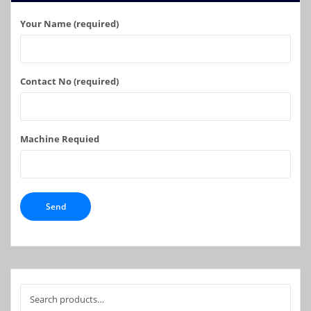
Your Name (required)
Contact No (required)
Machine Requied
Search
for: