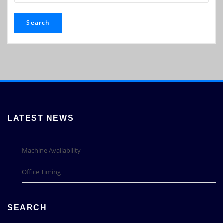
Search
LATEST NEWS
Machine Availability
Office Timing
SEARCH