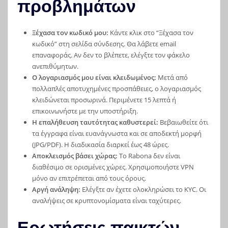
προβλημάτων
Ξέχασα τον κωδικό μου:
Κάντε κλικ στο “Ξέχασα τον
κωδικό” στη σελίδα σύνδεσης. Θα λάβετε email
επαναφοράς. Αν δεν το βλέπετε, ελέγξτε τον φάκελο
ανεπιθύμητων.
Ο λογαριασμός μου είναι κλειδωμένος:
Μετά από
πολλαπλές αποτυχημένες προσπάθειες, ο λογαριασμός
κλειδώνεται προσωρινά. Περιμένετε 15 λεπτά ή
επικοινωνήστε με την υποστήριξη.
Η επαλήθευση ταυτότητας καθυστερεί:
Βεβαιωθείτε ότι
τα έγγραφα είναι ευανάγνωστα και σε αποδεκτή μορφή
(JPG/PDF). Η διαδικασία διαρκεί έως 48 ώρες.
Αποκλεισμός βάσει χώρας:
Το Rabona δεν είναι
διαθέσιμο σε ορισμένες χώρες. Χρησιμοποιήστε VPN
μόνο αν επιτρέπεται από τους όρους.
Αργή ανάληψη:
Ελέγξτε αν έχετε ολοκληρώσει το KYC. Οι
αναλήψεις σε κρυπτονομίσματα είναι ταχύτερες.
Ερωτήσεις παικτών