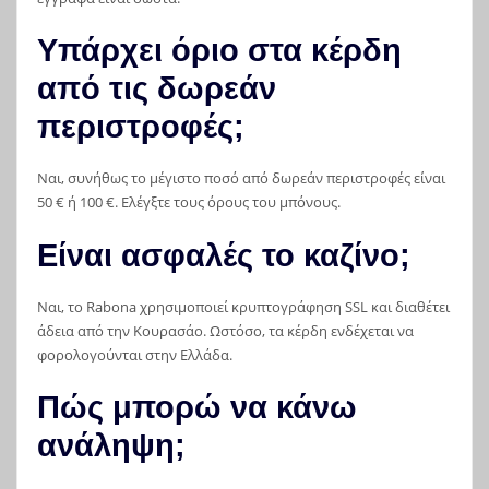
Υπάρχει όριο στα κέρδη
από τις δωρεάν
περιστροφές;
Ναι, συνήθως το μέγιστο ποσό από δωρεάν περιστροφές είναι
50 € ή 100 €. Ελέγξτε τους όρους του μπόνους.
Είναι ασφαλές το καζίνο;
Ναι, το Rabona χρησιμοποιεί κρυπτογράφηση SSL και διαθέτει
άδεια από την Κουρασάο. Ωστόσο, τα κέρδη ενδέχεται να
φορολογούνται στην Ελλάδα.
Πώς μπορώ να κάνω
ανάληψη;