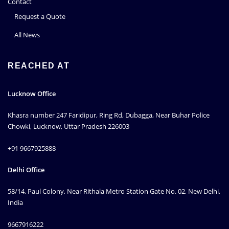
Contact
Request a Quote
All News
REACHED AT
Lucknow Office
Khasra number 247 Faridipur, Ring Rd, Dubagga, Near Buhar Police
Chowki, Lucknow, Uttar Pradesh 226003
+91 9667925888
Delhi Office
58/14, Paul Colony, Near Rithala Metro Station Gate No. 02, New Delhi,
India
9667916222