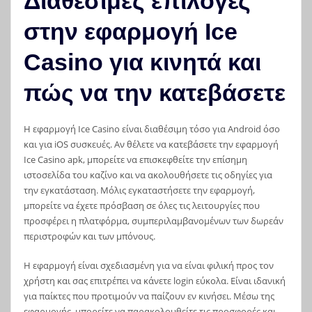
Διαθέσιμες επιλογές
στην εφαρμογή Ice
Casino για κινητά και
πώς να την κατεβάσετε
Η εφαρμογή Ice Casino είναι διαθέσιμη τόσο για Android όσο
και για iOS συσκευές. Αν θέλετε να κατεβάσετε την εφαρμογή
Ice Casino apk, μπορείτε να επισκεφθείτε την επίσημη
ιστοσελίδα του καζίνο και να ακολουθήσετε τις οδηγίες για
την εγκατάσταση. Μόλις εγκαταστήσετε την εφαρμογή,
μπορείτε να έχετε πρόσβαση σε όλες τις λειτουργίες που
προσφέρει η πλατφόρμα, συμπεριλαμβανομένων των δωρεάν
περιστροφών και των μπόνους.
Η εφαρμογή είναι σχεδιασμένη για να είναι φιλική προς τον
χρήστη και σας επιτρέπει να κάνετε login εύκολα. Είναι ιδανική
για παίκτες που προτιμούν να παίζουν εν κινήσει. Μέσω της
εφαρμογής, μπορείτε να παρακολουθείτε τις προσφορές και