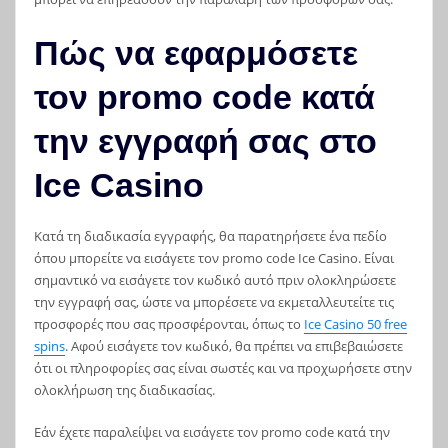
Πώς να εφαρμόσετε
τον promo code κατά
την εγγραφή σας στο
Ice Casino
Κατά τη διαδικασία εγγραφής, θα παρατηρήσετε ένα πεδίο
όπου μπορείτε να εισάγετε τον promo code Ice Casino. Είναι
σημαντικό να εισάγετε τον κωδικό αυτό πριν ολοκληρώσετε
την εγγραφή σας, ώστε να μπορέσετε να εκμεταλλευτείτε τις
προσφορές που σας προσφέρονται, όπως το
Ice Casino 50 free
spins
. Αφού εισάγετε τον κωδικό, θα πρέπει να επιβεβαιώσετε
ότι οι πληροφορίες σας είναι σωστές και να προχωρήσετε στην
ολοκλήρωση της διαδικασίας.
Εάν έχετε παραλείψει να εισάγετε τον promo code κατά την