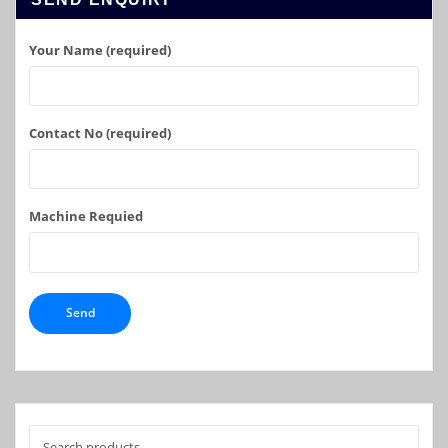
Your Name (required)
Contact No (required)
Machine Requied
Search