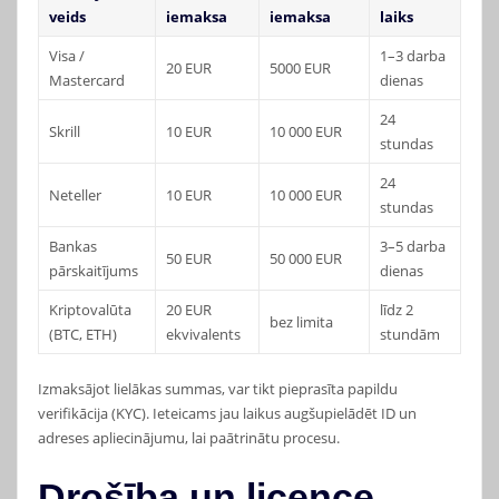
veids
iemaksa
iemaksa
laiks
Visa /
1–3 darba
20 EUR
5000 EUR
Mastercard
dienas
24
Skrill
10 EUR
10 000 EUR
stundas
24
Neteller
10 EUR
10 000 EUR
stundas
Bankas
3–5 darba
50 EUR
50 000 EUR
pārskaitījums
dienas
Kriptovalūta
20 EUR
līdz 2
bez limita
(BTC, ETH)
ekvivalents
stundām
Izmaksājot lielākas summas, var tikt pieprasīta papildu
verifikācija (KYC). Ieteicams jau laikus augšupielādēt ID un
adreses apliecinājumu, lai paātrinātu procesu.
Drošība un licence