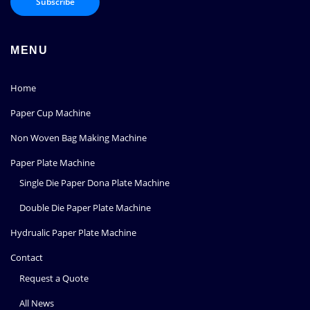
MENU
Home
Paper Cup Machine
Non Woven Bag Making Machine
Paper Plate Machine
Single Die Paper Dona Plate Machine
Double Die Paper Plate Machine
Hydrualic Paper Plate Machine
Contact
Request a Quote
All News