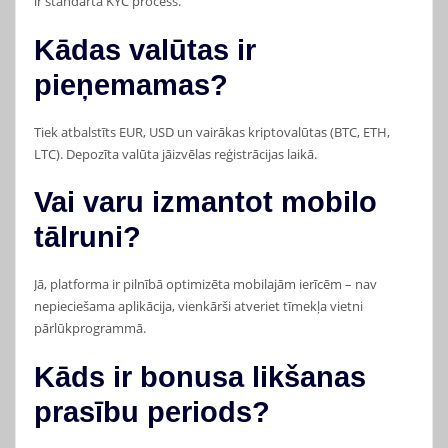
ir standarta KYC process.
Kādas valūtas ir
pieņemamas?
Tiek atbalstīts EUR, USD un vairākas kriptovalūtas (BTC, ETH,
LTC). Depozīta valūta jāizvēlas reģistrācijas laikā.
Vai varu izmantot mobilo
tālruni?
Jā, platforma ir pilnībā optimizēta mobilajām ierīcēm – nav
nepieciešama aplikācija, vienkārši atveriet tīmekļa vietni
pārlūkprogrammā.
Kāds ir bonusa likšanas
prasību periods?