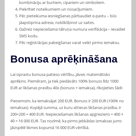
kombināciju ar burtiem, cipariem un simboliem.
Piekrītiet noteikumiem un nosacījumiem.
Pēc pieteikuma iesniegšanas pārbaudiet e-pastu – būs
jāapstiprina adrese, noklikšķinot uz saites.
Dažreiz nepieciešama tālruņa numura verifikācija – ievadiet
SMS kodu.
Pēc reģistrācijas pabeigšanas varat veikt pirmo iemaksu.
Bonusa aprēķināšana
Lai izprastu bonusa patieso vērtību, jāveic matemātisks
aprēķins. Piemēram, ja tiek piedāvāts 100% bonuss līdz 1000
EUR ar likšanas prasību 40x (bonuss + iemaksa), rīkojieties šādi:
Pieņemsim, ka iemaksājat 200 EUR. Bonuss ir 200 EUR (100% no
iemaksas). Kopējā summa, uz kuru attiecas likšanas prasība, ir
200+200 = 400 EUR. Nepieciešamais likšanas apgrieziens = 400 ×
40 = 16 000 EUR. Tas nozīmē, ka pirms jebkādas izmaksas jums
jāizspēlē likmes kopumā 16 000 EUR vērtībā.