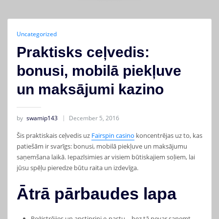
Uncategorized
Praktisks ceļvedis:
bonusi, mobilā piekļuve
un maksājumi kazino
by
swamip143
December 5, 2016
Šis praktiskais ceļvedis uz
Fairspin casino
koncentrējas uz to, kas
patiešām ir svarīgs: bonusi, mobilā piekļuve un maksājumu
saņemšana laikā. Iepazīsimies ar visiem būtiskajiem soļiem, lai
jūsu spēļu pieredze būtu raita un izdevīga.
Ātrā pārbaudes lapa
Reģistrējies un apstiprini e-pastu – bez tā nevar saņemt