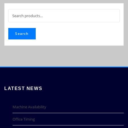
Search
for:
Search
LATEST NEWS
Machine Availability
Office Timing