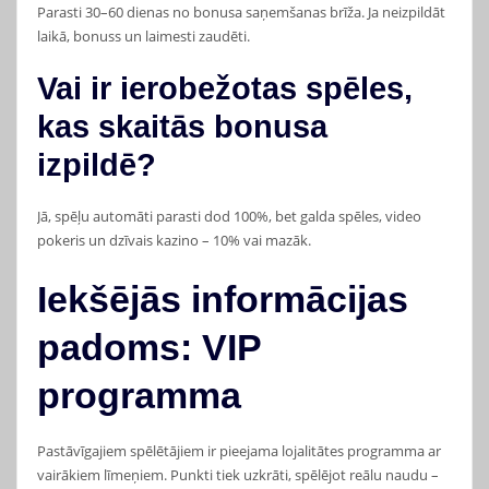
Parasti 30–60 dienas no bonusa saņemšanas brīža. Ja neizpildāt
laikā, bonuss un laimesti zaudēti.
Vai ir ierobežotas spēles,
kas skaitās bonusa
izpildē?
Jā, spēļu automāti parasti dod 100%, bet galda spēles, video
pokeris un dzīvais kazino – 10% vai mazāk.
Iekšējās informācijas
padoms: VIP
programma
Pastāvīgajiem spēlētājiem ir pieejama lojalitātes programma ar
vairākiem līmeņiem. Punkti tiek uzkrāti, spēlējot reālu naudu –