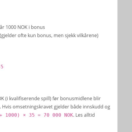
får 1000 NOK i bonus
jelder ofte kun bonus, men sjekk vilkårene)
35
 (i kvalifiserende spill) før bonusmidlene blir
t. Hvis omsetningskravet gjelder både innskudd og
. Les alltid
+ 1000) × 35 = 70 000 NOK