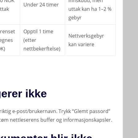
00 NOK
innskudd, men
Under 24 timer
ttak
uttak kan ha 1–2 %
gebyr
renset
Opptil 1 time
Nettverksgebyr
egnes
(etter
kan variere
OK)
nettbekerftelse)
erer ikke
 riktig e-post/brukernavn. Trykk “Glemt passord”
, tøm nettleserens buffer og informasjonskapsler.