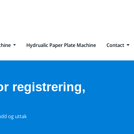
chine
Hydrualic Paper Plate Machine
Contact
r registrering,
udd og uttak