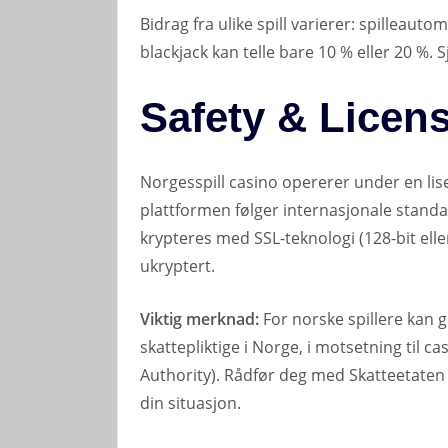
Bidrag fra ulike spill varierer: spilleaut
blackjack kan telle bare 10 % eller 20 %. 
Safety & Licen
Norgesspill casino opererer under en lis
plattformen følger internasjonale standard
krypteres med SSL-teknologi (128-bit elle
ukryptert.
Viktig merknad:
For norske spillere kan g
skattepliktige i Norge, i motsetning til 
Authority). Rådfør deg med Skatteetaten 
din situasjon.