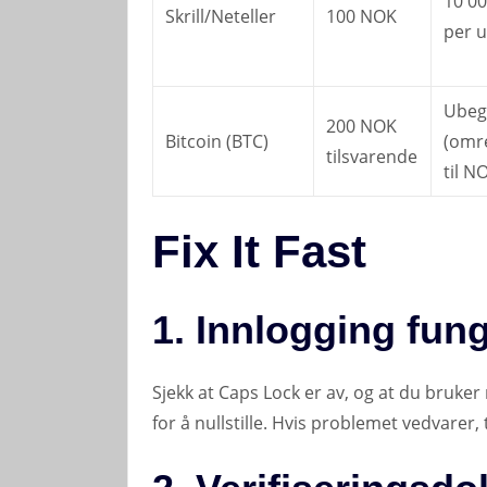
10 0
Skrill/Neteller
100 NOK
per u
Ubeg
200 NOK
Bitcoin (BTC)
(omr
tilsvarende
til N
Fix It Fast
1. Innlogging fung
Sjekk at Caps Lock er av, og at du bruker
for å nullstille. Hvis problemet vedvarer