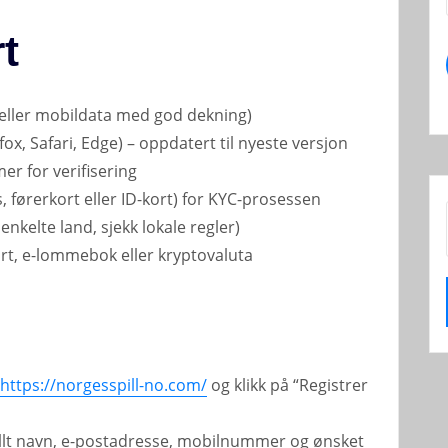
t
i eller mobildata med god dekning)
x, Safari, Edge) – oppdatert til nyeste versjon
r for verifisering
, førerkort eller ID-kort) for KYC-prosessen
enkelte land, sjekk lokale regler)
rt, e-lommebok eller kryptovaluta
https://norgesspill-no.com/
og klikk på “Registrer
ullt navn, e-postadresse, mobilnummer og ønsket