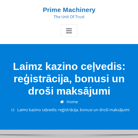
Skip
Prime Machinery
to
The Unit Of Trust
content
Laimz kazino ceļvedis:
reģistrācija, bonusi un
droši maksājumi
Home
Laimz kazino ceļvedis: reģistrācija, bonusi un droši maksājumi