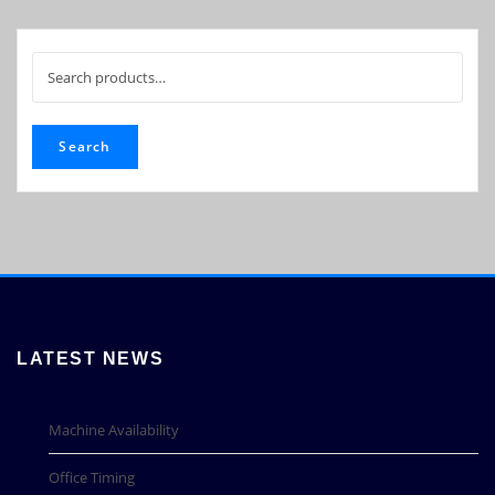
Search
for:
Search
LATEST NEWS
Machine Availability
Office Timing