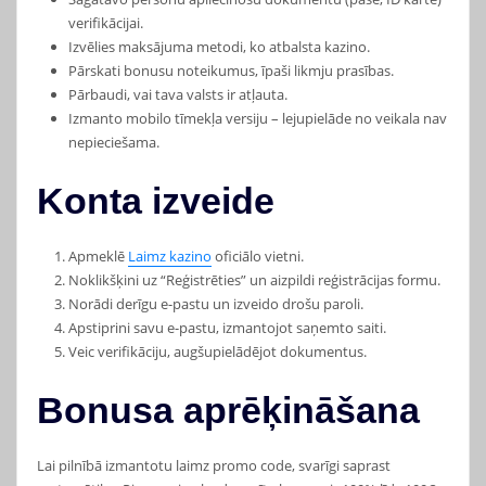
verifikācijai.
Izvēlies maksājuma metodi, ko atbalsta kazino.
Pārskati bonusu noteikumus, īpaši likmju prasības.
Pārbaudi, vai tava valsts ir atļauta.
Izmanto mobilo tīmekļa versiju – lejupielāde no veikala nav
nepieciešama.
Konta izveide
Apmeklē
Laimz kazino
oficiālo vietni.
Noklikšķini uz “Reģistrēties” un aizpildi reģistrācijas formu.
Norādi derīgu e-pastu un izveido drošu paroli.
Apstiprini savu e-pastu, izmantojot saņemto saiti.
Veic verifikāciju, augšupielādējot dokumentus.
Bonusa aprēķināšana
Lai pilnībā izmantotu laimz promo code, svarīgi saprast