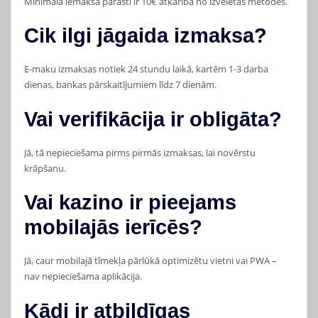
Minimālā iemaksa parasti ir 10€ atkarībā no izvēlētās metodes.
Cik ilgi jāgaida izmaksa?
E-maku izmaksas notiek 24 stundu laikā, kartēm 1-3 darba
dienas, bankas pārskaitījumiem līdz 7 dienām.
Vai verifikācija ir obligāta?
Jā, tā nepieciešama pirms pirmās izmaksas, lai novērstu
krāpšanu.
Vai kazino ir pieejams
mobilajās ierīcēs?
Jā, caur mobilajā tīmekļa pārlūkā optimizētu vietni vai PWA –
nav nepieciešama aplikācija.
Kādi ir atbildīgas