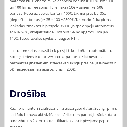
matemātiku. Pieņemsim, ka depozīta bonuss ir 100% līdz 100€
un 100 laimz free spins. Tu iemaksā 50€ – saņem vēl 50€
bonusā. Kopā uz spēles konta ir 100€. Likmju prasība: 35x
(depozīts + bonuss) = 35 * 100 = 3500€. Tas nozīmē, ka pirms
jebkādas izmaksas ir jāizspēlē 3500€. Ja spēlē spēļu automātus
ar RTP 96%, vidējais zaudējums būs 4% no apgrozījuma jeb
140€. Tāpēc izvēlies spēles ar augstu RTP.
Laimz free spins parasti tiek piešķirti konkrētam automātam.
Katrs grieziens ir 0.10€ vērtībā, kopā 10€. Uz laimestu no
bezmaksas griezieniem attiecas 40x likmju prasība. Ja laimests ir
5€, nepieciešamais apgrozījums ir 200€.
Drošība
Kazino izmanto SSL šifrēšanu, lai aizsargātu datus. Svarīgi: pirms
jebkādu bonusu aktivizēšanas pārliecinies par reģistrācijas datu
pareizību. Divfaktoru autentifikācija (2FA) ir pieejama papildu
drošībai.