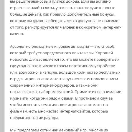
вы решите авансовый платеж дохода. Если вы активно
играете в онлайн-слоты, у вас есть шанс получить новые
большие деньги. Как правило, дополнительные бонусы,
которые вы должны обещать, легко доступны независимо
от того, регистрируется ли человек в конкретном интернет-
казино.
Абсолютно бесплатные игровые автоматы — это способ,
который требует определенного опыта игры. Хорошей
новостью для вас является то, что вы можете проверить их
где угодно, в том числе в своем портативном устройстве
или, возможно, в капсуле. Большое количество бесплатных
игр для игровых автоматов запускается с использованием
современных интернет-браузеров, а также они
поставляются с набором функций. Примите их во внимание
и узнайте, когда они рядом с вами. В противном случае,
чтобы испытать тематические игровые автоматы по
фильмам, есть множество интернет-сайтов, которые
предлагают такие раунды.
Мы предлагаем сотни наименований игр. Многие из