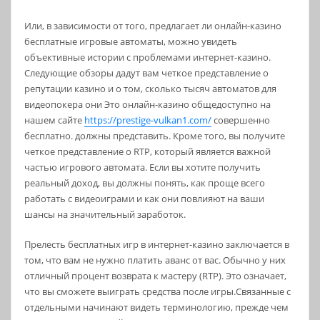
Или, в зависимости от того, предлагает ли онлайн-казино
бесплатные игровые автоматы, можно увидеть
объективные истории с проблемами интернет-казино.
Следующие обзоры дадут вам четкое представление о
репутации казино и о том, сколько тысяч автоматов для
видеопокера они Это онлайн-казино общедоступно на
нашем сайте
https://prestige-vulkan1.com/
совершенно
бесплатно. должны представить. Кроме того, вы получите
четкое представление о RTP, который является важной
частью игрового автомата. Если вы хотите получить
реальный доход, вы должны понять, как проще всего
работать с видеоиграми и как они повлияют на ваши
шансы на значительный заработок.
Прелесть бесплатных игр в интернет-казино заключается в
том, что вам не нужно платить аванс от вас. Обычно у них
отличный процент возврата к мастеру (RTP). Это означает,
что вы сможете выиграть средства после игры.Связанные с
отдельными начинают видеть терминологию, прежде чем