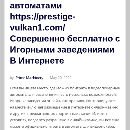
автоматами
https://prestige-
vulkan1.com/
Совершенно бесплатно с
Игорными заведениями
В Интернете
by
Prime Machinery
May 20, 2022
Если вы ищете место, где можно поиграть в видеопокерные
автоматы для развлечения, есть несколько возможностей.
Игорные заведения онлайн, как правило, контролируются
на месте, включая размещение в Интернете онлайн-казино
и других, предлагающих спортивные ставки. Или же в
условиях, когда это разрешено в онлайн-казино, вы все еще
можете официально играть в автоматы для видеопокера,