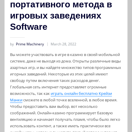
портативного метода в
игровых заведениях
Software
by
Prime Machinery
March 28, 2022
Вы можете участвовать в игре в казино в своей мобильной
системе, даже не выходя из дома. Открыты различные виды
азартных игр, и вы найдете множество типов программных
игорных заведений. Некоторые из этих целей имеют
свободу путем включения таких расходов денег.
Глобальная сеть интернет предоставляет огромные
возможность, так как
играть онлайн бесплатно Крейзи
Манки
сможете в любой точке вселенной, в любое время.
Чтобы предоставить вам выбор, вот несколько
соображений. Онлайн-казино программирует базовую
вентиляцию и начинает получать пламя, чтобы было легко
использовать контент, а также иметь практически все