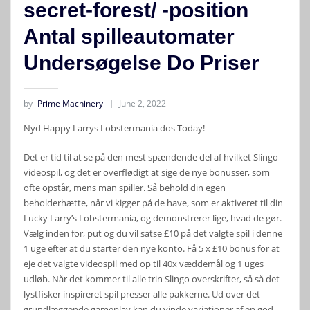
secret-forest/ -position
Antal spilleautomater
Undersøgelse Do Priser
by
Prime Machinery
June 2, 2022
Nyd Happy Larrys Lobstermania dos Today!
Det er tid til at se på den mest spændende del af hvilket Slingo-
videospil, og det er overflødigt at sige de nye bonusser, som
ofte opstår, mens man spiller. Så behold din egen
beholderhætte, når vi kigger på de have, som er aktiveret til din
Lucky Larry’s Lobstermania, og demonstrerer lige, hvad de gør.
Vælg inden for, put og du vil satse £10 på det valgte spil i denne
1 uge efter at du starter den nye konto.
Få 5 x £10 bonus for at
eje det valgte videospil med op til 40x væddemål og 1 uges
udløb. Når det kommer til alle trin Slingo overskrifter, så så det
lystfisker inspireret spil presser alle pakkerne. Ud over det
grundlæggende gameplay kan du vinde variationer af en god