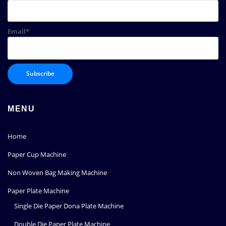
Email*
MENU
Home
Paper Cup Machine
Non Woven Bag Making Machine
Paper Plate Machine
Single Die Paper Dona Plate Machine
Double Die Paper Plate Machine