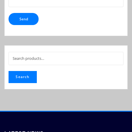
Search
for:
Search