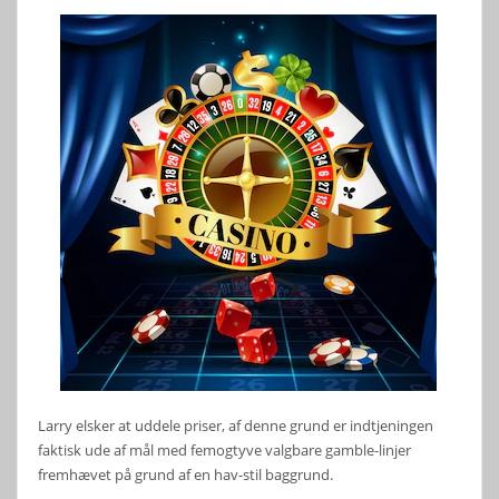
Larry elsker at uddele priser, af denne grund er indtjeningen
faktisk ude af mål med femogtyve valgbare gamble-linjer
fremhævet på grund af en hav-stil baggrund.