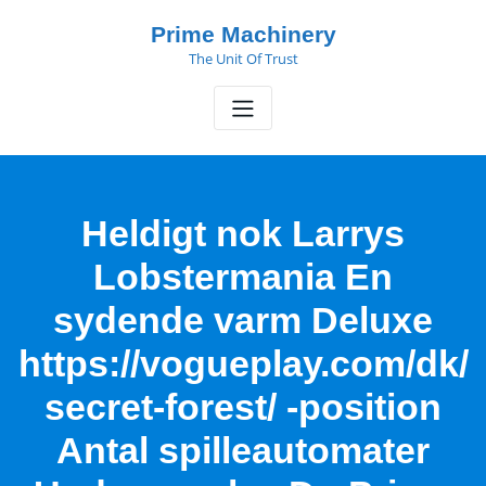
Skip
Prime Machinery
to
The Unit Of Trust
content
Heldigt nok Larrys
Lobstermania En
sydende varm Deluxe
https://vogueplay.com/dk/
secret-forest/ -position
Antal spilleautomater