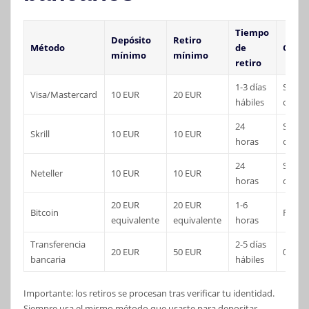
Tiempo
Depósito
Retiro
Método
de
Comis
mínimo
mínimo
retiro
1-3 días
Sin
Visa/Mastercard
10 EUR
20 EUR
hábiles
comis
24
Sin
Skrill
10 EUR
10 EUR
horas
comis
24
Sin
Neteller
10 EUR
10 EUR
horas
comis
20 EUR
20 EUR
1-6
Bitcoin
Red va
equivalente
equivalente
horas
Transferencia
2-5 días
20 EUR
50 EUR
0-5 E
bancaria
hábiles
Importante: los retiros se procesan tras verificar tu identidad.
Siempre usa el mismo método que usaste para depositar,