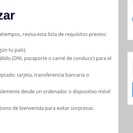
zar
tiempos, revisa esta lista de requisitos previos:
ún tu país).
lido (DNI, pasaporte o carné de conducir) para el
tado: tarjeta, transferencia bancaria o
iblemente desde un ordenador o dispositivo móvil
 bono de bienvenida para evitar sorpresas.