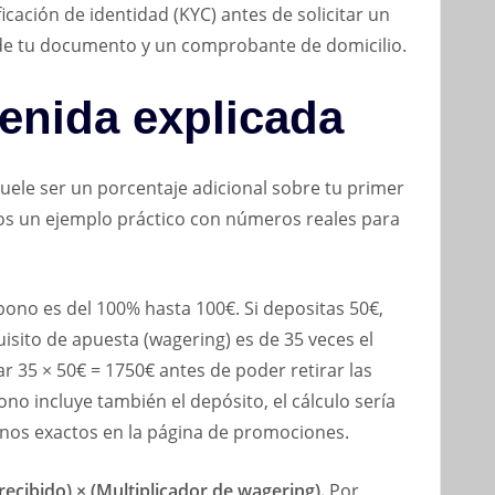
icación de identidad (KYC) antes de solicitar un
o de tu documento y un comprobante de domicilio.
venida explicada
uele ser un porcentaje adicional sobre tu primer
os un ejemplo práctico con números reales para
no es del 100% hasta 100€. Si depositas 50€,
uisito de apuesta (wagering) es de 35 veces el
ar 35 × 50€ = 1750€ antes de poder retirar las
no incluye también el depósito, el cálculo sería
minos exactos en la página de promociones.
ecibido) × (Multiplicador de wagering).
Por