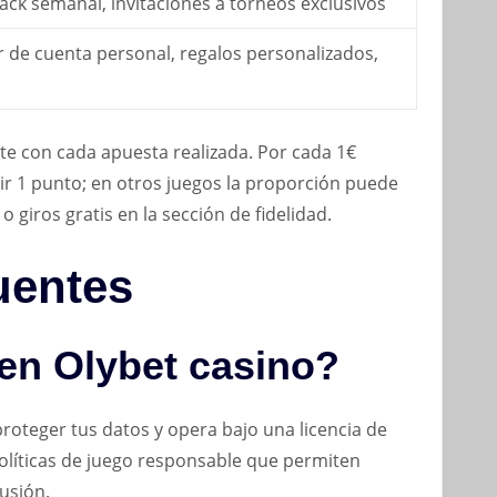
ck semanal, invitaciones a torneos exclusivos
 de cuenta personal, regalos personalizados,
 con cada apuesta realizada. Por cada 1€
r 1 punto; en otros juegos la proporción puede
giros gratis en la sección de fidelidad.
uentes
en Olybet casino?
 proteger tus datos y opera bajo una licencia de
olíticas de juego responsable que permiten
usión.