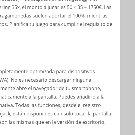
ring 35x, el monto a jugar es 50 × 35 = 1750€. Las
s tragamonedas suelen aportar el 100%, mientras
. Planifica tu juego para cumplir el requisito de
mpletamente optimizada para dispositivos
PWA). No es necesario descargar ninguna
plemente abre el navegador de tu smartphone,
máticamente a la pantalla. Puedes añadirlo a la
nativa. Todas las funciones, desde el registro
kjack, están disponibles con solo tocar la pantalla.
son las mismas que en la versión de escritorio.