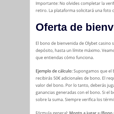
Importante: No olvides completar la verif
retiro. La plataforma solicitará una fot
Oferta de bien
El bono de bienvenida de Olybet casino s
depósito, hasta un límite máximo. Veam
que entiendas cómo funciona.
Ejemplo de cálculo:
Supongamos que el bo
recibirás 50€ adicionales de bono. El req
valor del bono. Por lo tanto, deberás jug
ganancias generadas con el bono. Si el bo
sobre la suma. Siempre verifica los tér
Fórmula general:
Monto a jugar = (Bono r