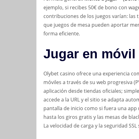
ejemplo, si recibes 50€ de bono con wage
contribuciones de los juegos varían: la
que juegos de mesa pueden aportar menos
forma eficiente.
Jugar en móvil
Olybet casino ofrece una experiencia co
móviles a través de su web progresiva (
aplicación desde tiendas oficiales; sim
accede a la URL y el sitio se adapta auto
pantalla de inicio como si fuera una app 
hasta los giros gratis y las mesas de blac
La velocidad de carga y la seguridad SSL 