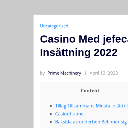
Uncategorized
Casino Med jefec
Insättning 2022
by
Prime Machinery
April 13, 2023
Content
Tilläg Tillsammans Minsta Insättn
Casinohuone
Baksida av underben Befinner sig