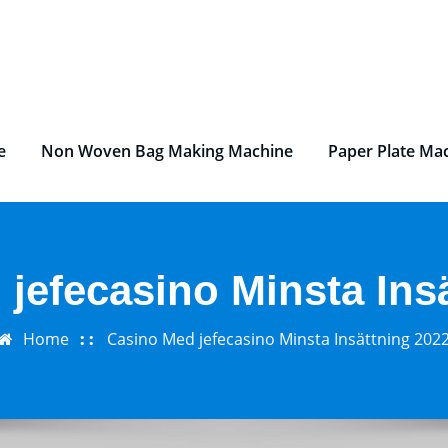
e
Non Woven Bag Making Machine
Paper Plate Ma
jefecasino Minsta Ins
Home
Casino Med jefecasino Minsta Insättning 202