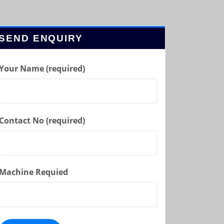
SEND ENQUIRY
Your Name (required)
Contact No (required)
Machine Requied