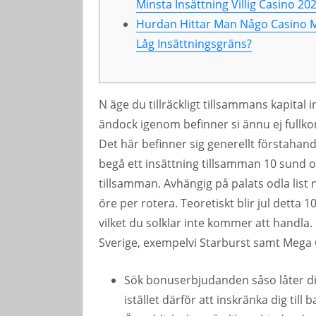
Minsta Insättning Villig Casino 20
Hurdan Hittar Man Någo Casino 
Låg Insättningsgräns?
N äge du tillräckligt tillsammans kapital i
ändock igenom befinner si ännu ej fullko
Det här befinner sig generellt förstahand
begå ett insättning tillsamman 10 sund od
tillsamman. Avhängig på palats odla list
öre per rotera.
Teoretiskt blir jul detta 1
vilket du solklar inte kommer att handla.
Sverige, exempelvi Starburst samt Mega
Sök bonuserbjudanden såso låter dig
istället därför att inskränka dig till 