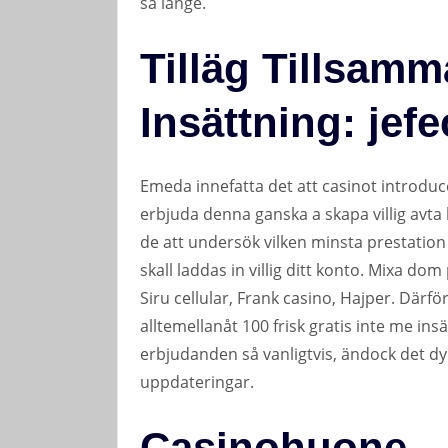
så länge.
Tilläg Tillsam
Insättning: jef
Emeda innefatta det att casinot introduc
erbjuda denna ganska a skapa villig avta
de att undersök vilken minsta prestation s
skall laddas in villig ditt konto. Mixa do
Siru cellular, Frank casino, Hajper. Där
alltemellanåt 100 frisk gratis inte me in
erbjudanden så vanligtvis, ändock det dy
uppdateringar.
Casinohuone