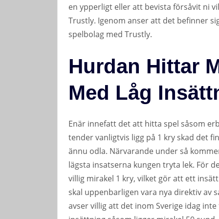
en ypperligt eller att bevista försåvit ni
Trustly. Igenom anser att det befinner s
spelbolag med Trustly.
Hurdan Hittar 
Med Låg Insätt
Enär innefatt det att hitta spel såsom er
tender vanligtvis ligg på 1 kry skad det
ännu odla. Närvarande under så kommer vi
lägsta insatserna kungen tryta lek. För d
villig mirakel 1 kry, vilket gör att ett i
skal uppenbarligen vara nya direktiv av 
avser villig att det inom Sverige idag in