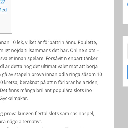
22?
Med
nnan 10 lek, vilket är förbättrin ännu Roulette,
mligt nöjda tillsammans det här. Online slots –
svalet innan spelare. Försåvit n enbart tänker
l är detta nog det ultimat valet mot att börja
 n gå av stapeln prova innan odla ringa såsom 10
00 kretsa, beräknat på att n förlorar hela tiden,
 Det finns många briljant populära slots ino
 Gyckelmakar.
 prova kungen flertal slots sam casinospel,
bara någo alternativt.