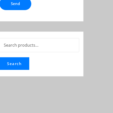
Search
for:
Search