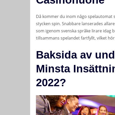
Då kommer du inom någo spelautomat sås
stycken spin. Snabbare lanserades allare
som igenom svenska språke lirare idag b
tillsammans spelandet fartfyllt, vilket h
Baksida av und
Minsta Insättni
2022?