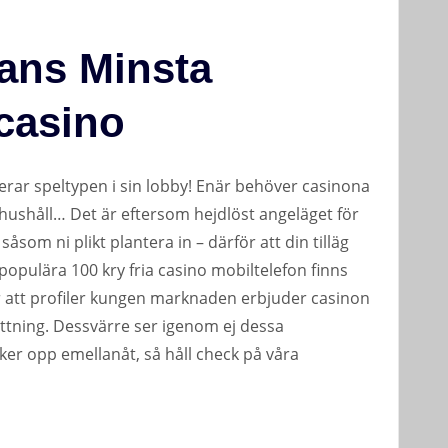
mans Minsta
ecasino
erar speltypen i sin lobby! Enär behöver casinona
 hushåll… Det är eftersom hejdlöst angeläget för
åsom ni plikt plantera in – därför att din tilläg
m populära 100 kry fria casino mobiltelefon finns
för att profiler kungen marknaden erbjuder casinon
sättning. Dessvärre ser igenom ej dessa
ker opp emellanåt, så håll check på våra