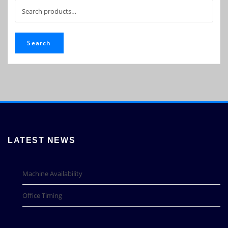
Search
for:
Search
LATEST NEWS
Machine Availability
Office Timing