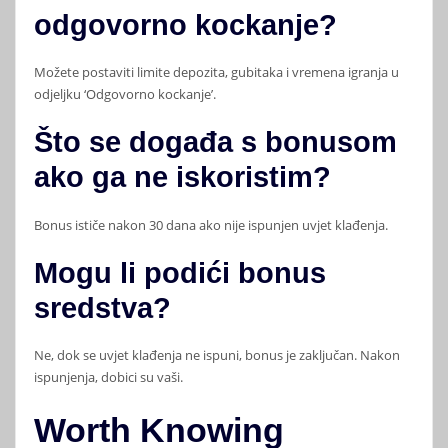
odgovorno kockanje?
Možete postaviti limite depozita, gubitaka i vremena igranja u
odjeljku ‘Odgovorno kockanje’.
Što se događa s bonusom
ako ga ne iskoristim?
Bonus ističe nakon 30 dana ako nije ispunjen uvjet klađenja.
Mogu li podići bonus
sredstva?
Ne, dok se uvjet klađenja ne ispuni, bonus je zaključan. Nakon
ispunjenja, dobici su vaši.
Worth Knowing