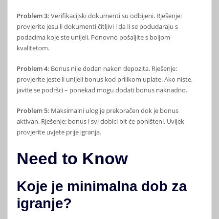
Problem 3:
Verifikacijski dokumenti su odbijeni. Rješenje:
provjerite jesu li dokumenti čitljivi i da li se podudaraju s
podacima koje ste unijeli. Ponovno pošaljite s boljom
kvalitetom.
Problem 4:
Bonus nije dodan nakon depozita. Rješenje:
provjerite jeste li unijeli bonus kod prilikom uplate. Ako niste,
javite se podršci – ponekad mogu dodati bonus naknadno.
Problem 5:
Maksimalni ulog je prekoračen dok je bonus
aktivan. Rješenje: bonus i svi dobici bit će poništeni. Uvijek
provjerite uvjete prije igranja.
Need to Know
Koje je minimalna dob za
igranje?