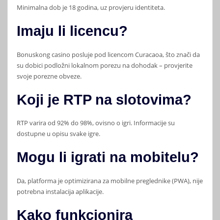
Minimalna dob je 18 godina, uz provjeru identiteta.
Imaju li licencu?
Bonuskong casino posluje pod licencom Curacaoa, što znači da
su dobici podložni lokalnom porezu na dohodak – provjerite
svoje porezne obveze.
Koji je RTP na slotovima?
RTP varira od 92% do 98%, ovisno o igri. Informacije su
dostupne u opisu svake igre.
Mogu li igrati na mobitelu?
Da, platforma je optimizirana za mobilne preglednike (PWA), nije
potrebna instalacija aplikacije.
Kako funkcionira