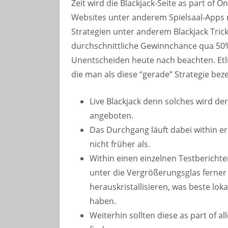
Zeit wird die Blackjack-Seite as part of 
Websites unter anderem Spielsaal-Apps 
Strategien unter anderem Blackjack Tric
durchschnittliche Gewinnchance qua 50% 
Unentscheiden heute nach beachten. Etlic
die man als diese “gerade” Strategie bez
Live Blackjack denn solches wird derz
angeboten.
Das Durchgang läuft dabei within er
nicht früher als.
Within einen einzelnen Testberich
unter die Vergrößerungsglas ferner
herauskristallisieren, was beste lo
haben.
Weiterhin sollten diese as part of 