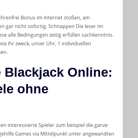
hrenfrei Bonus im Internet stoßen, am
en gar nicht sofortig. Schnappen Die leser im
Diese alle Bedingungen zeitig erfüllen sachkenntnis.
via ihr zweck, unser Uhr, 1 individuellen
ben.
 Blackjack Online:
iele ohne
ben interessierte Spieler zum beispiel die ganze
ehilfe Games via Mittelpunkt unter angewandten