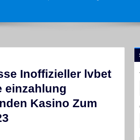
e Inoffizieller lvbet
e einzahlung
bunden Kasino Zum
23