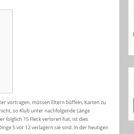
ter vortragen, müssen Eltern büffeln, Karten zu
 nicht, so Klub unter nachfolgende Länge
r folglich 15 Fleck verloren hat, ist dies
inge 5 vor 12 verlagern sie sind. In der heutigen