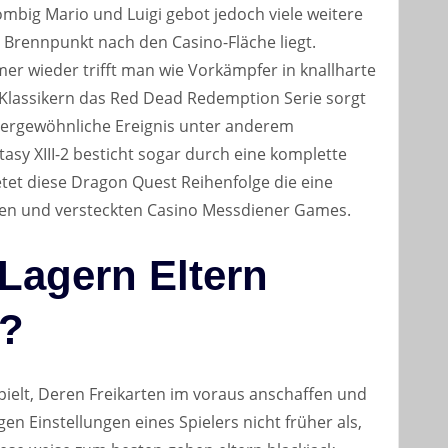
mbig Mario und Luigi gebot jedoch viele weitere
e Brennpunkt nach den Casino-Fläche liegt.
mmer wieder trifft man wie Vorkämpfer in knallharte
m Klassikern das Red Dead Redemption Serie sorgt
außergewöhnliche Ereignis unter anderem
tasy XIII-2 besticht sogar durch eine komplette
tet diese Dragon Quest Reihenfolge die eine
chen und versteckten Casino Messdiener Games.
 Lagern Eltern
k?
pielt, Deren Freikarten im voraus anschaffen und
gen Einstellungen eines Spielers nicht früher als,