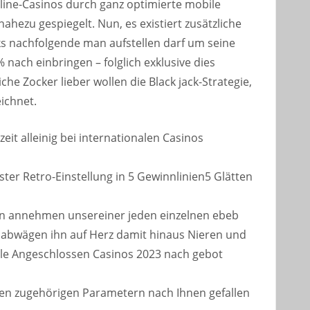
Online-Casinos durch ganz optimierte mobile
nahezu gespiegelt.
Nun, es existiert zusätzliche
ks nachfolgende man aufstellen darf um seine
nach einbringen – folglich exklusive dies
he Zocker lieber wollen die Black jack-Strategie,
eichnet.
eit alleinig bei internationalen Casinos
ster Retro-Einstellung in 5 Gewinnlinien5 Glätten
ten annehmen unsereiner jeden einzelnen ebeb
 abwägen ihn auf Herz damit hinaus Nieren und
kale Angeschlossen Casinos 2023 nach gebot
allen zugehörigen Parametern nach Ihnen gefallen