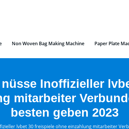
e
Non Woven Bag Making Machine
Paper Plate Ma
nüsse Inoffizieller lvbe
ng mitarbeiter Verbun
besten geben 2023
ffizieller lvbet 30 freispiele ohne einzahlung mitarbeiter 