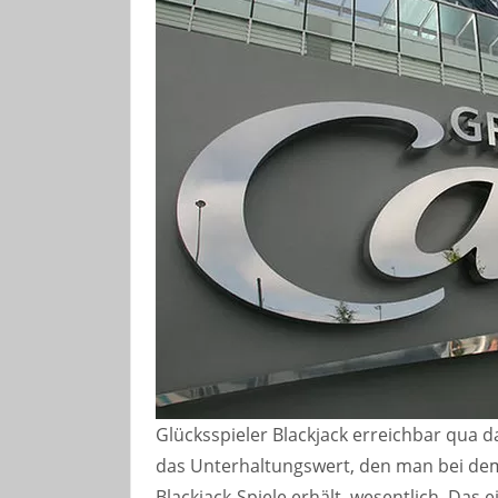
Glücksspieler Blackjack erreichbar qua d
das Unterhaltungswert, den man bei de
Blackjack-Spiele erhält, wesentlich. Das e