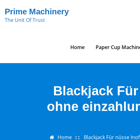
Skip
Prime Machinery
to
The Unit Of Trust
content
Home
Paper Cup Machin
Blackjack Für 
ohne einzahlu
Home
Blackjack Für nüsse Ino