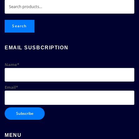
Search
for:
Search
EMAIL SUSBCRIPTION
Name*
Email*
MENU