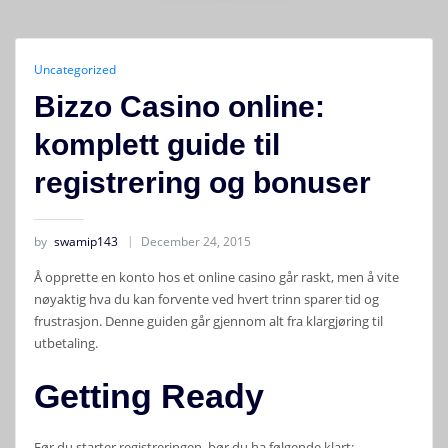
Uncategorized
Bizzo Casino online:
komplett guide til
registrering og bonuser
by
swamip143
December 24, 2015
Å opprette en konto hos et online casino går raskt, men å vite
nøyaktig hva du kan forvente ved hvert trinn sparer tid og
frustrasjon. Denne guiden går gjennom alt fra klargjøring til
utbetaling.
Getting Ready
Før du starter registreringen, bør du ha følgende klart: