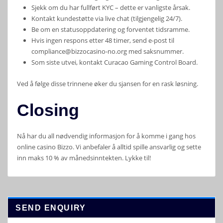
Sjekk om du har fullført KYC – dette er vanligste årsak.
Kontakt kundestøtte via live chat (tilgjengelig 24/7).
Be om en statusoppdatering og forventet tidsramme.
Hvis ingen respons etter 48 timer, send e-post til
compliance@bizzocasino-no.org med saksnummer.
Som siste utvei, kontakt Curacao Gaming Control Board.
Ved å følge disse trinnene øker du sjansen for en rask løsning.
Closing
Nå har du all nødvendig informasjon for å komme i gang hos
online casino Bizzo. Vi anbefaler å alltid spille ansvarlig og sette
inn maks 10 % av månedsinntekten. Lykke til!
SEND ENQUIRY