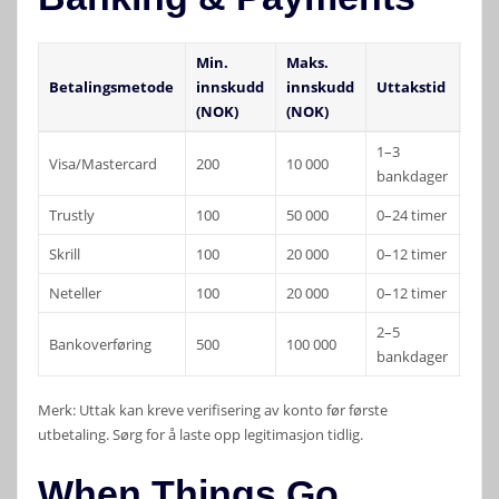
Min.
Maks.
Betalingsmetode
innskudd
innskudd
Uttakstid
Avgi
(NOK)
(NOK)
1–3
Visa/Mastercard
200
10 000
0 %
bankdager
Trustly
100
50 000
0–24 timer
0 %
Skrill
100
20 000
0–12 timer
0 %
Neteller
100
20 000
0–12 timer
0 %
2–5
0 % 
Bankoverføring
500
100 000
bankdager
ban
Merk: Uttak kan kreve verifisering av konto før første
utbetaling. Sørg for å laste opp legitimasjon tidlig.
When Things Go