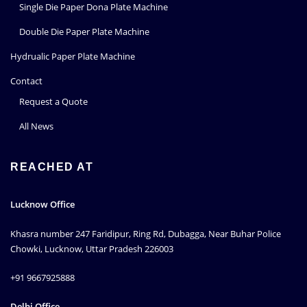
Single Die Paper Dona Plate Machine
Double Die Paper Plate Machine
Hydrualic Paper Plate Machine
Contact
Request a Quote
All News
REACHED AT
Lucknow Office
Khasra number 247 Faridipur, Ring Rd, Dubagga, Near Buhar Police
Chowki, Lucknow, Uttar Pradesh 226003
+91 9667925888
Delhi Office