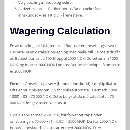
Velg betalingsmetode og beløp.
Aktiver eventuell Betibet bonus før du bekrefter
innskuddet – les alltid vilkårene nøye.
Wagering Calculation
En av de viktigste faktorene ved Bonuser er omsetningskravet.
Her viser vi en detaljert beregning med reelle tall. La oss si du får
en Betibet bonus på 100 % opptil 2000 NOK. Du setter inn 1000
NOK, og mottar 1000 NOK i bonus. Det totale beløpet å omsette
er 2000 NOK.
Formel:
Omsetningskrav = (bonus + innskudd) × multiplikator.
Ofte er multiplikatoren 35x for spilleautomater. Dermed: (1000 +
1000) × 35 = 70 000 NOK. Dette betyr at du må satse totalt 70
000 NOK før gevinsten kan tas ut.
Hvis du spiller med 95 % RTP, blir forventet tap under
omsetningen: 70 000 × (1 – 0,95) = 3500 NOK. Du har 2000 NOK i
bonus + innskudd, så du starter med 2000 NOK. Etter