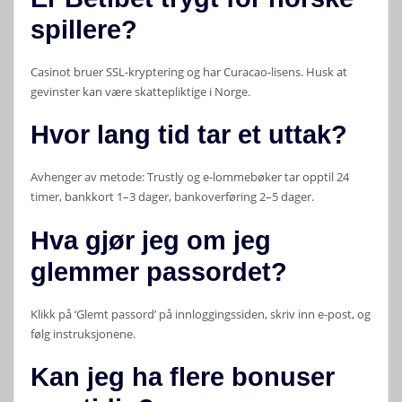
spillere?
Casinot bruer SSL-kryptering og har Curacao-lisens. Husk at
gevinster kan være skattepliktige i Norge.
Hvor lang tid tar et uttak?
Avhenger av metode: Trustly og e-lommebøker tar opptil 24
timer, bankkort 1–3 dager, bankoverføring 2–5 dager.
Hva gjør jeg om jeg
glemmer passordet?
Klikk på ‘Glemt passord’ på innloggingssiden, skriv inn e-post, og
følg instruksjonene.
Kan jeg ha flere bonuser