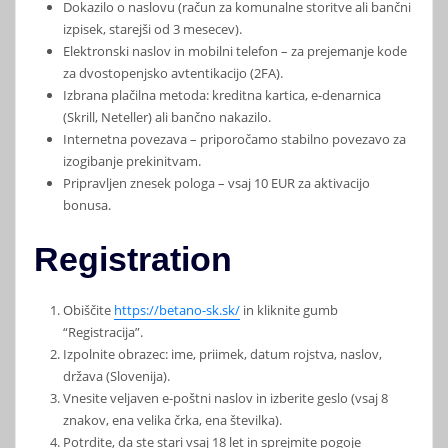
Dokazilo o naslovu (račun za komunalne storitve ali bančni
izpisek, starejši od 3 mesecev).
Elektronski naslov in mobilni telefon – za prejemanje kode
za dvostopenjsko avtentikacijo (2FA).
Izbrana plačilna metoda: kreditna kartica, e-denarnica
(Skrill, Neteller) ali bančno nakazilo.
Internetna povezava – priporočamo stabilno povezavo za
izogibanje prekinitvam.
Pripravljen znesek pologa – vsaj 10 EUR za aktivacijo
bonusa.
Registration
Obiščite
https://betano-sk.sk/
in kliknite gumb
“Registracija”.
Izpolnite obrazec: ime, priimek, datum rojstva, naslov,
država (Slovenija).
Vnesite veljaven e-poštni naslov in izberite geslo (vsaj 8
znakov, ena velika črka, ena številka).
Potrdite, da ste stari vsaj 18 let in sprejmite pogoje