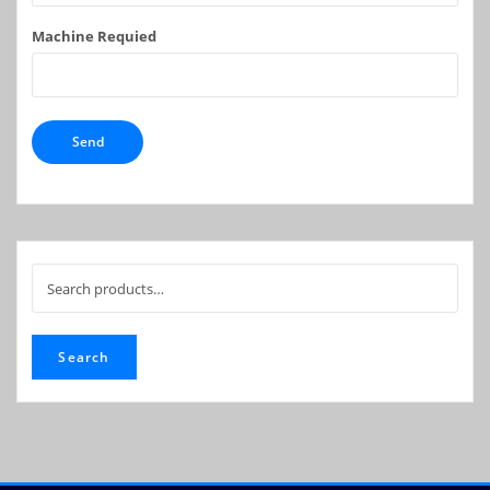
Machine Requied
Search
for:
Search