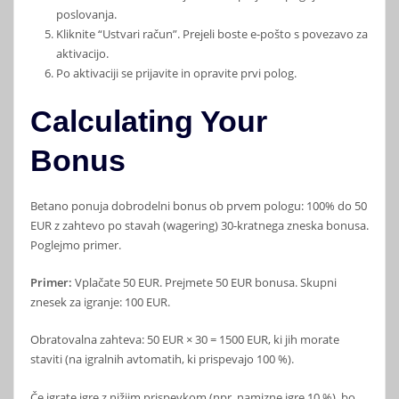
poslovanja.
Kliknite “Ustvari račun”. Prejeli boste e-pošto s povezavo za
aktivacijo.
Po aktivaciji se prijavite in opravite prvi polog.
Calculating Your
Bonus
Betano ponuja dobrodelni bonus ob prvem pologu: 100% do 50
EUR z zahtevo po stavah (wagering) 30-kratnega zneska bonusa.
Poglejmo primer.
Primer:
Vplačate 50 EUR. Prejmete 50 EUR bonusa. Skupni
znesek za igranje: 100 EUR.
Obratovalna zahteva: 50 EUR × 30 = 1500 EUR, ki jih morate
staviti (na igralnih avtomatih, ki prispevajo 100 %).
Če igrate igre z nižjim prispevkom (npr. namizne igre 10 %), bo