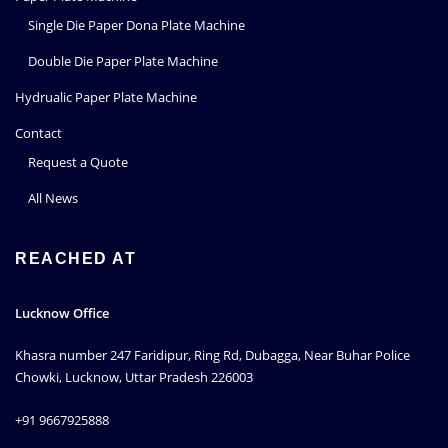
Single Die Paper Dona Plate Machine
Double Die Paper Plate Machine
Hydrualic Paper Plate Machine
Contact
Request a Quote
All News
REACHED AT
Lucknow Office
Khasra number 247 Faridipur, Ring Rd, Dubagga, Near Buhar Police
Chowki, Lucknow, Uttar Pradesh 226003
+91 9667925888