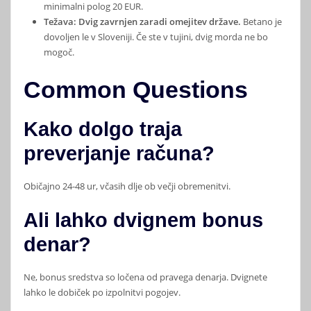
minimalni polog 20 EUR.
Težava: Dvig zavrnjen zaradi omejitev države.
Betano je
dovoljen le v Sloveniji. Če ste v tujini, dvig morda ne bo
mogoč.
Common Questions
Kako dolgo traja
preverjanje računa?
Običajno 24-48 ur, včasih dlje ob večji obremenitvi.
Ali lahko dvignem bonus
denar?
Ne, bonus sredstva so ločena od pravega denarja. Dvignete
lahko le dobiček po izpolnitvi pogojev.