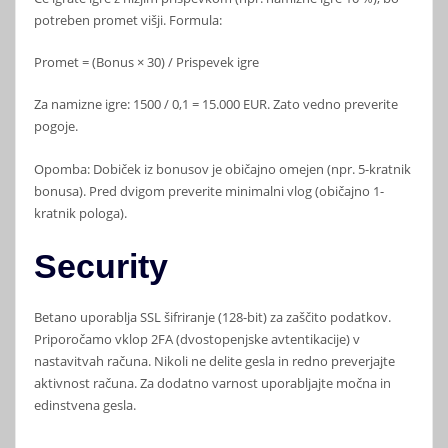
potreben promet višji. Formula:
Promet = (Bonus × 30) / Prispevek igre
Za namizne igre: 1500 / 0,1 = 15.000 EUR. Zato vedno preverite
pogoje.
Opomba: Dobiček iz bonusov je običajno omejen (npr. 5-kratnik
bonusa). Pred dvigom preverite minimalni vlog (običajno 1-
kratnik pologa).
Security
Betano uporablja SSL šifriranje (128-bit) za zaščito podatkov.
Priporočamo vklop 2FA (dvostopenjske avtentikacije) v
nastavitvah računa. Nikoli ne delite gesla in redno preverjajte
aktivnost računa. Za dodatno varnost uporabljajte močna in
edinstvena gesla.