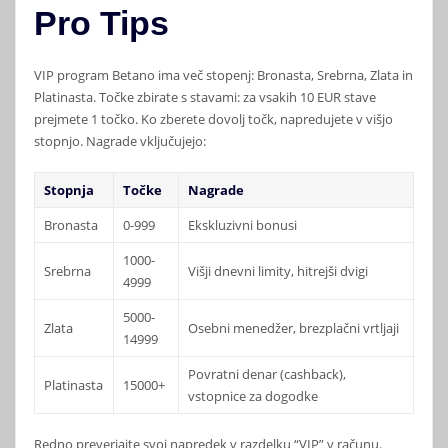
Pro Tips
VIP program Betano ima več stopenj: Bronasta, Srebrna, Zlata in
Platinasta. Točke zbirate s stavami: za vsakih 10 EUR stave
prejmete 1 točko. Ko zberete dovolj točk, napredujete v višjo
stopnjo. Nagrade vključujejo:
Stopnja
Točke
Nagrade
Bronasta
0-999
Ekskluzivni bonusi
1000-
Srebrna
Višji dnevni limity, hitrejši dvigi
4999
5000-
Zlata
Osebni menedžer, brezplačni vrtljaji
14999
Povratni denar (cashback),
Platinasta
15000+
vstopnice za dogodke
Redno preverjajte svoj napredek v razdelku “VIP” v računu.