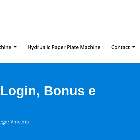
chine
Hydrualic Paper Plate Machine
Contact
 Login, Bonus e
egie Vincenti