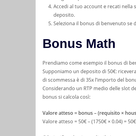
Accedi al tuo account e recati nella 
deposito.
Seleziona il bonus di benvenuto se de
Bonus Math
Prendiamo come esempio il bonus di benve
Supponiamo un deposito di 50€: riceverai 
di scommessa è di 35x l’importo del bonu
Considerando un RTP medio delle slot del 
bonus si calcola così:
Valore atteso = bonus – (requisito × hou
Valore atteso = 50€ – (1750€ × 0.04) = 50€