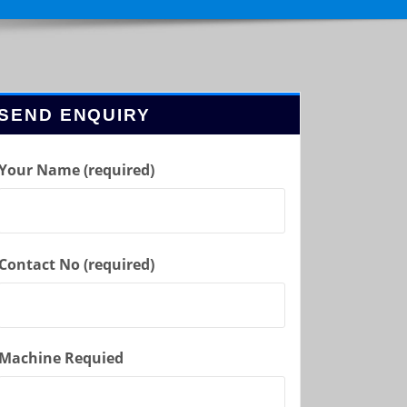
SEND ENQUIRY
Your Name (required)
Contact No (required)
Machine Requied