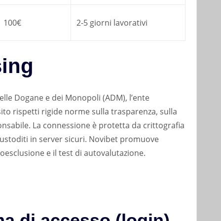
100€
2-5 giorni lavorativi
sing
 delle Dogane e dei Monopoli (ADM), l’ente
sito rispetti rigide norme sulla trasparenza, sulla
onsabile. La connessione è protetta da crittografia
o custoditi in server sicuri. Novibet promuove
toesclusione e il test di autovalutazione.
a di accesso (login)