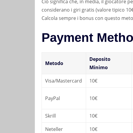
Ciò significa che, in media, il giocatore pe
considerano i giri gratis (valore tipico 10
Calcola sempre i bonus con questo metod
Payment Meth
Deposito
Metodo
Minimo
Visa/Mastercard
10€
PayPal
10€
Skrill
10€
Neteller
10€