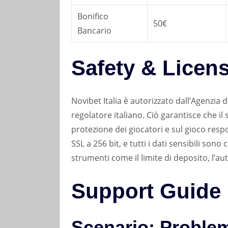
Bonifico
50€
Bancario
Safety & Licen
Novibet Italia è autorizzato dall’Agenzia
regolatore italiano. Ciò garantisce che il 
protezione dei giocatori e sul gioco resp
SSL a 256 bit, e tutti i dati sensibili son
strumenti come il limite di deposito, l’au
Support Guide
Scenario: Problem