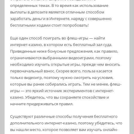
определенных темах. В то время как использование
выплаты в депозите является отличным способом
заработать деньги в Интернете, наряду с совершенно
бесплатными ходами стоит попробовать!
Еще один способ поиграть во флеш-игры — найти
интернет-казино, в котором есть бесплатный зал суда.
Приведенные ниже бонусные предложения, как правило,
ограничиваются выбранными видеоиграми, поэтому
необходимо изучить открытые игры, прежде чем вносить
первоначальный взнос. Скорее всего, польза касается
только видеоигр, поэтому нужно смотреть на условия,
которые вы ранее собирались играть. Тем не менее, флеш-
игры — это яркий источник экспериментов с интернет-
казино. Убедитесь, что вы сохраняете спокойствие и
начните придерживаться правил.
Существуют различные способы получения бесплатного
дополнительного интернет-казино, поэтому убедитесь, что
вы нашли место, которое позволяет вам изучать онлайн-