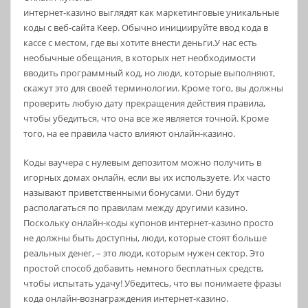
интернет-казино выглядят как маркетинговые уникальные
коды с веб-сайта Keep. Обычно инициируйте ввод кода в
кассе с местом, где вы хотите внести деньги.У нас есть
необычные обещания, в которых нет необходимости
вводить программный код, но люди, которые выполняют,
скажут это для своей терминологии. Кроме того, вы должны
проверить любую дату прекращения действия правила,
чтобы убедиться, что она все же является точной. Кроме
того, на ее правила часто влияют онлайн-казино.
Коды ваучера с нулевым депозитом можно получить в
игорных домах онлайн, если вы их используете. Их часто
называют приветственными бонусами. Они будут
располагаться по правилам между другими казино.
Поскольку онлайн-коды купонов интернет-казино просто
не должны быть доступны, люди, которые стоят больше
реальных денег, – это люди, которым нужен сектор. Это
простой способ добавить немного бесплатных средств,
чтобы испытать удачу! Убедитесь, что вы понимаете фразы
кода онлайн-вознаграждения интернет-казино.