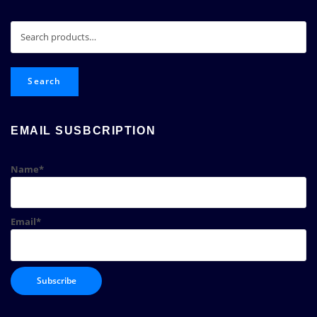
Search
for:
Search
EMAIL SUSBCRIPTION
Name*
Email*