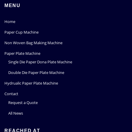
MENU
Home
Paper Cup Machine
Non Woven Bag Making Machine
Paper Plate Machine
Single Die Paper Dona Plate Machine
Double Die Paper Plate Machine
Hydrualic Paper Plate Machine
Contact
Request a Quote
All News
REACHED AT