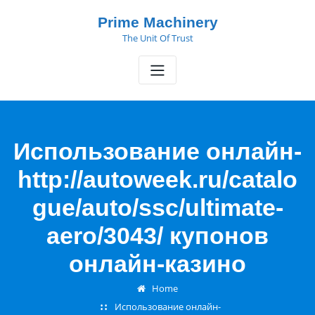
Skip
Prime Machinery
to
The Unit Of Trust
content
Использование онлайн-
http://autoweek.ru/catalo
gue/auto/ssc/ultimate-
aero/3043/ купонов
онлайн-казино
Home
Использование онлайн-