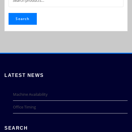
for:
Search
LATEST NEWS
Machine Availability
Office Timing
SEARCH