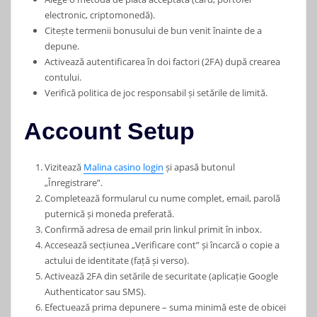
electronic, criptomonedă).
Citește termenii bonusului de bun venit înainte de a
depune.
Activează autentificarea în doi factori (2FA) după crearea
contului.
Verifică politica de joc responsabil și setările de limită.
Account Setup
Vizitează
Malina casino login
și apasă butonul
„Înregistrare”.
Completează formularul cu nume complet, email, parolă
puternică și moneda preferată.
Confirmă adresa de email prin linkul primit în inbox.
Accesează secțiunea „Verificare cont” și încarcă o copie a
actului de identitate (față și verso).
Activează 2FA din setările de securitate (aplicație Google
Authenticator sau SMS).
Efectuează prima depunere – suma minimă este de obicei