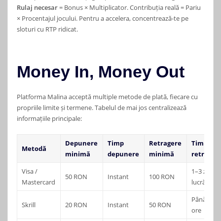
Rulaj necesar
= Bonus × Multiplicator. Contribuția reală = Pariu
× Procentajul jocului. Pentru a accelera, concentrează-te pe
sloturi cu RTP ridicat.
Money In, Money Out
Platforma Malina acceptă multiple metode de plată, fiecare cu
propriile limite și termene. Tabelul de mai jos centralizează
informațiile principale:
Depunere
Timp
Retragere
Timp
Metodă
minimă
depunere
minimă
retrager
Visa /
1–3 zile
50 RON
Instant
100 RON
Mastercard
lucrătoar
Până la 24
Skrill
20 RON
Instant
50 RON
ore