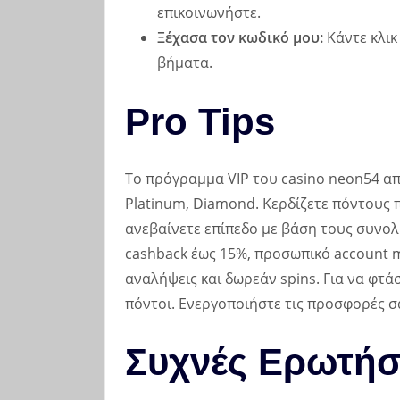
επικοινωνήστε.
Ξέχασα τον κωδικό μου:
Κάντε κλικ
βήματα.
Pro Tips
Το πρόγραμμα VIP του casino neon54 αποτ
Platinum, Diamond. Κερδίζετε πόντους 
ανεβαίνετε επίπεδο με βάση τους συνολ
cashback έως 15%, προσωπικό account 
αναλήψεις και δωρεάν spins. Για να φτά
πόντοι. Ενεργοποιήστε τις προσφορές σ
Συχνές Ερωτήσ