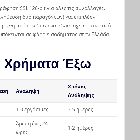
άφηση SSL 128-bit για όλες τις συναλλαγές.
αλήθευση δύο παραγόντων) για επιπλέον
τημένη από την Curacao eGaming· σημειώστε ότι
 υπόκεινται σε φόρο εισοδήματος στην Ελλάδα.
, Χρήματα Έξω
Χρόνος
εση
Ανάληψη
Ανάληψης
1-3 εργάσιμες
3-5 ημέρες
Άμεση έως 24
1-2 ημέρες
ώρες